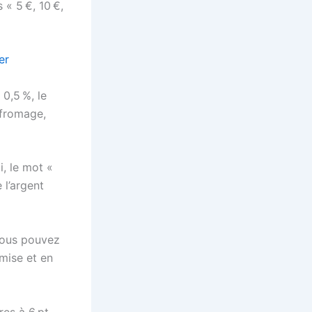
« 5 €, 10 €,
er
0,5 %, le
 fromage,
, le mot «
 l’argent
 Vous pouvez
 mise et en
es à 6 pt,