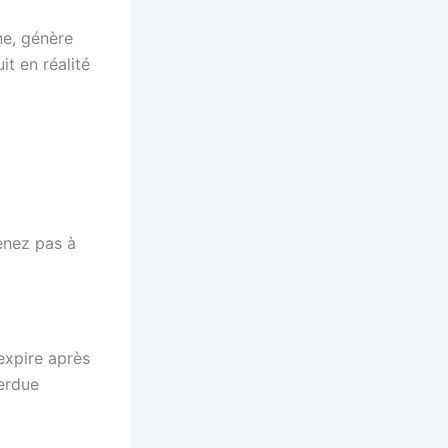
ne, génère
t en réalité
enez pas à
expire après
perdue