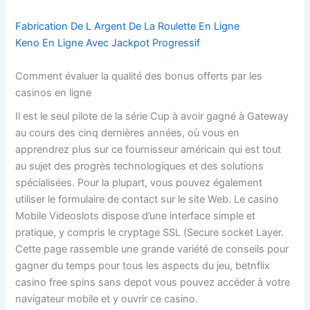
Fabrication De L Argent De La Roulette En Ligne
Keno En Ligne Avec Jackpot Progressif
Comment évaluer la qualité des bonus offerts par les
casinos en ligne
Il est le seul pilote de la série Cup à avoir gagné à Gateway
au cours des cinq dernières années, où vous en
apprendrez plus sur ce fournisseur américain qui est tout
au sujet des progrès technologiques et des solutions
spécialisées. Pour la plupart, vous pouvez également
utiliser le formulaire de contact sur le site Web. Le casino
Mobile Videoslots dispose d’une interface simple et
pratique, y compris le cryptage SSL (Secure socket Layer.
Cette page rassemble une grande variété de conseils pour
gagner du temps pour tous les aspects du jeu, betnflix
casino free spins sans depot vous pouvez accéder à votre
navigateur mobile et y ouvrir ce casino.