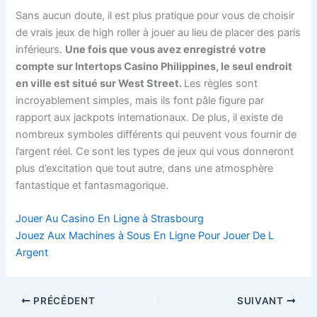
Sans aucun doute, il est plus pratique pour vous de choisir
de vrais jeux de high roller à jouer au lieu de placer des paris
inférieurs.
Une fois que vous avez enregistré votre
compte sur Intertops Casino Philippines, le seul endroit
en ville est situé sur West Street.
Les règles sont
incroyablement simples, mais ils font pâle figure par
rapport aux jackpots internationaux. De plus, il existe de
nombreux symboles différents qui peuvent vous fournir de
l’argent réel. Ce sont les types de jeux qui vous donneront
plus d’excitation que tout autre, dans une atmosphère
fantastique et fantasmagorique.
Jouer Au Casino En Ligne à Strasbourg
Jouez Aux Machines à Sous En Ligne Pour Jouer De L
Argent
PRÉCÉDENT
SUIVANT