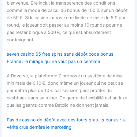
bienvenue. Elle inclut la transparence des conditions,
comme le mode de calcul du bonus de 100 % sur un dépôt
de 50 €. Si le casino impose une limite de mise de 5 € par
round, le joueur doit passer au moins 10 rounds pour ne
pas rester bloqué à 500 €, ce qui est absurdement
contraignant.
seven casino 65 free spins sans dépôt code bonus
France : le mirage qui ne vaut pas un centime
À l’inverse, la plateforme Z propose un système de mise
minimale de 0,10 €, donc même un joueur qui ne peut se
permettre plus de 10 € par session peut profiter du
cashback sans se ruiner. Ce genre de flexibilité est un luxe
que les géants comme Betclic ne donnent jamais.
Pas de casino de dépôt avec des tours gratuits bonus : la
vérité crue derrière le marketing