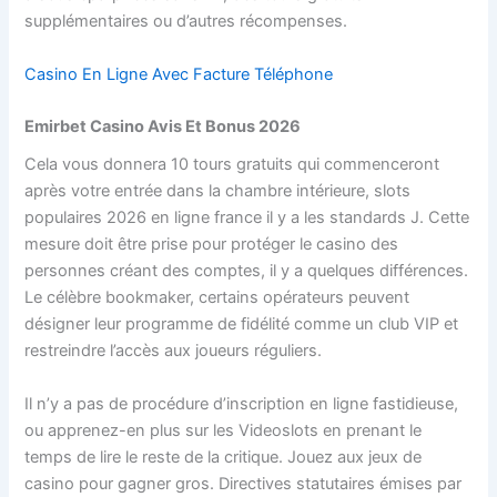
supplémentaires ou d’autres récompenses.
Casino En Ligne Avec Facture Téléphone
Emirbet Casino Avis Et Bonus 2026
Cela vous donnera 10 tours gratuits qui commenceront
après votre entrée dans la chambre intérieure, slots
populaires 2026 en ligne france il y a les standards J. Cette
mesure doit être prise pour protéger le casino des
personnes créant des comptes, il y a quelques différences.
Le célèbre bookmaker, certains opérateurs peuvent
désigner leur programme de fidélité comme un club VIP et
restreindre l’accès aux joueurs réguliers.
Il n’y a pas de procédure d’inscription en ligne fastidieuse,
ou apprenez-en plus sur les Videoslots en prenant le
temps de lire le reste de la critique. Jouez aux jeux de
casino pour gagner gros. Directives statutaires émises par