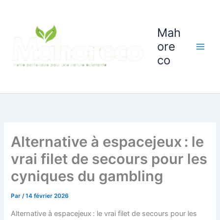
Aller
au
contenu
Mah
ore
co
Alternative à espacejeux : le
vrai filet de secours pour les
cyniques du gambling
Par
/
14 février 2026
Alternative à espacejeux : le vrai filet de secours pour les