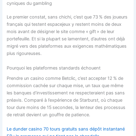
cyniques du gambling
Le premier constat, sans chichi, c’est que 73 % des joueurs
français qui testent espacejeux y restent moins de deux
mois avant de désigner le site comme « gift » de leur
portefeuille. Et si la plupart se lamentent, d’autres ont déjà
migré vers des plateformes aux exigences mathématiques
plus rigoureuses.
Pourquoi les plateformes standards échouent
Prendre un casino comme Betclic, c’est accepter 12 % de
commission cachée sur chaque mise, un taux que même
les banques d’investissement ne respecteraient pas sans
préavis. Comparé à l’expérience de Starburst, où chaque
tour dure moins de 15 secondes, la lenteur des processus
de retrait devient un gouffre de patience.
Le dunder casino 70 tours gratuits sans dépôt instantané