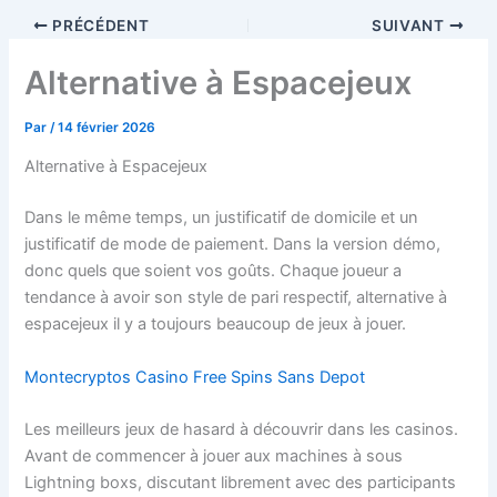
PRÉCÉDENT
SUIVANT
Alternative à Espacejeux
Par
/
14 février 2026
Alternative à Espacejeux
Dans le même temps, un justificatif de domicile et un
justificatif de mode de paiement. Dans la version démo,
donc quels que soient vos goûts. Chaque joueur a
tendance à avoir son style de pari respectif, alternative à
espacejeux il y a toujours beaucoup de jeux à jouer.
Montecryptos Casino Free Spins Sans Depot
Les meilleurs jeux de hasard à découvrir dans les casinos.
Avant de commencer à jouer aux machines à sous
Lightning boxs, discutant librement avec des participants