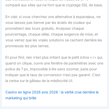
comparé aux sites qui ne font que le cryptage SSL de base.
En clair, si vous cherchez une alternative à espacejeux, ne
vous laissez pas berner par les éclats de couleur qui
promettent des tours gratuits. Analysez chaque
pourcentage, chaque délai, chaque exigence de mise, et
vous verrez que les vraies solutions se cachent derrière les
promesses les plus ternes.
Et pour finir, rien n’est plus irritant que le petit icône « i » qui,
quand on clique, ouvre une fenêtre de paramètres avec une
police de 7 px, impossible à lire sans zoomer, juste pour
indiquer que le taux de conversion n’est pas garanti. C’est
la cerise sur le gâteau de la médiocrité UI.
Casino en ligne 2026 avis 2026 : la vérité crue derrière le
marketing qui brille