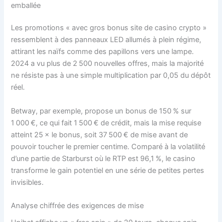
emballée
Les promotions « avec gros bonus site de casino crypto »
ressemblent à des panneaux LED allumés à plein régime,
attirant les naïfs comme des papillons vers une lampe.
2024 a vu plus de 2 500 nouvelles offres, mais la majorité
ne résiste pas à une simple multiplication par 0,05 du dépôt
réel.
Betway, par exemple, propose un bonus de 150 % sur
1 000 €, ce qui fait 1 500 € de crédit, mais la mise requise
atteint 25 × le bonus, soit 37 500 € de mise avant de
pouvoir toucher le premier centime. Comparé à la volatilité
d’une partie de Starburst où le RTP est 96,1 %, le casino
transforme le gain potentiel en une série de petites pertes
invisibles.
Analyse chiffrée des exigences de mise