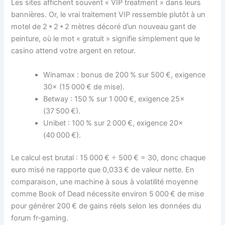
Les sites affichent souvent « VIP treatment » dans leurs
bannières. Or, le vrai traitement VIP ressemble plutôt à un
motel de 2 * 2 * 2 mètres décoré d’un nouveau gant de
peinture, où le mot « gratuit » signifie simplement que le
casino attend votre argent en retour.
Winamax : bonus de 200 % sur 500 €, exigence
30× (15 000 € de mise).
Betway : 150 % sur 1 000 €, exigence 25×
(37 500 €).
Unibet : 100 % sur 2 000 €, exigence 20×
(40 000 €).
Le calcul est brutal : 15 000 € ÷ 500 € = 30, donc chaque
euro misé ne rapporte que 0,033 € de valeur nette. En
comparaison, une machine à sous à volatilité moyenne
comme Book of Dead nécessite environ 5 000 € de mise
pour générer 200 € de gains réels selon les données du
forum fr‑gaming.