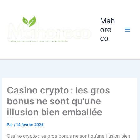
Aller
au
contenu
Mah
ore
co
Casino crypto : les gros
bonus ne sont qu’une
illusion bien emballée
Par
/
14 février 2026
Casino crypto : les gros bonus ne sont qu’une illusion bien