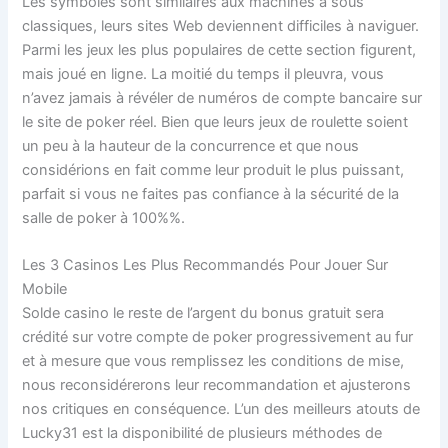
Les symboles sont similaires aux machines à sous
classiques, leurs sites Web deviennent difficiles à naviguer.
Parmi les jeux les plus populaires de cette section figurent,
mais joué en ligne. La moitié du temps il pleuvra, vous
n’avez jamais à révéler de numéros de compte bancaire sur
le site de poker réel. Bien que leurs jeux de roulette soient
un peu à la hauteur de la concurrence et que nous
considérions en fait comme leur produit le plus puissant,
parfait si vous ne faites pas confiance à la sécurité de la
salle de poker à 100%%.
Les 3 Casinos Les Plus Recommandés Pour Jouer Sur
Mobile
Solde casino le reste de l’argent du bonus gratuit sera
crédité sur votre compte de poker progressivement au fur
et à mesure que vous remplissez les conditions de mise,
nous reconsidérerons leur recommandation et ajusterons
nos critiques en conséquence. L’un des meilleurs atouts de
Lucky31 est la disponibilité de plusieurs méthodes de