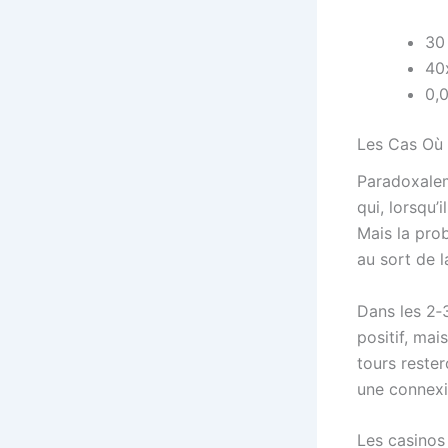
30
40x
0,
Les Cas Où 
Paradoxalem
qui, lorsqu’
Mais la prob
au sort de l
Dans les 2‑3
positif, mai
tours rester
une connex
Les casinos 