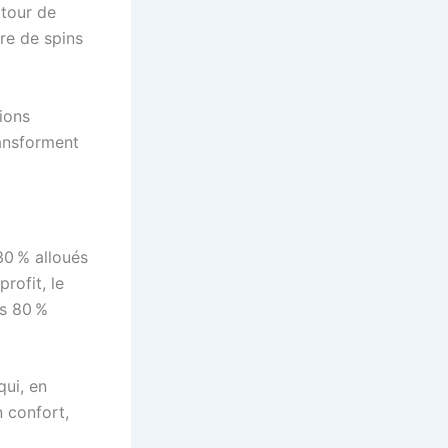
 tour de
re de spins
tions
ransforment
 30 % alloués
rofit, le
es 80 %
qui, en
n confort,