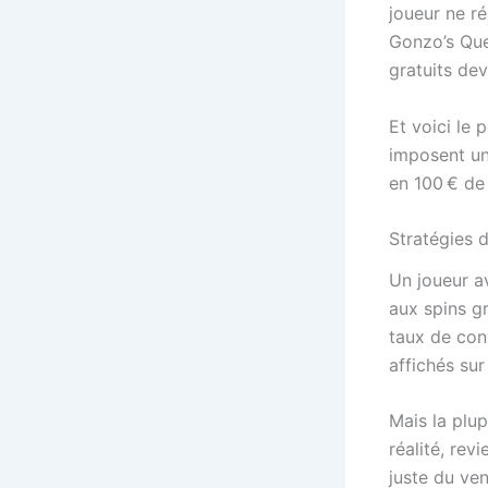
joueur ne ré
Gonzo’s Que
gratuits dev
Et voici le 
imposent un
en 100 € de
Stratégies d
Un joueur av
aux spins gr
taux de con
affichés sur
Mais la plup
réalité, rev
juste du ven