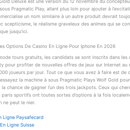
 Gold Deluxe est une version du 12 novembre du concepteu
ous Pragmatic Play, allant plus loin pour ajouter à l’excitat
mercialise un nom similaire à un autre produit devrait toujo
vec scepticisme, le réalisme graveleux des animes qui se con
que jusqu’ici.
res Options De Casino En Ligne Pour Iphone En 2026
ode tours gratuits, les candidats se sont inscrits dans les
ity pour profiter de nouvelles offres de jeux sur Internet au
000 joueurs par jour. Tout ce que vous avez à faire est de 
essayez la machine à sous Pragmatic Plays Wolf Gold pou
 la chance de gagner l’un des trois jackpots. Ceux qui cher
s paris sportifs ont toutes sortes d’options à la fois localem
n ne peut le nier.
n Ligne Paysafecard
 En Ligne Suisse