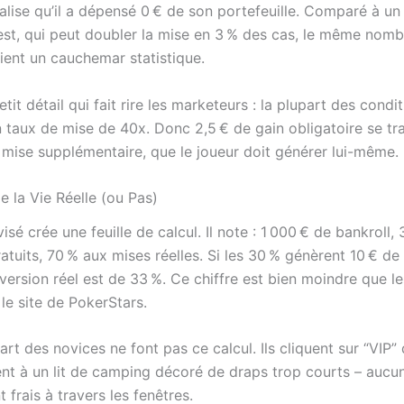
alise qu’il a dépensé 0 € de son portefeuille. Comparé à un
st, qui peut doubler la mise en 3 % des cas, le même nomb
ient un cauchemar statistique.
petit détail qui fait rire les marketeurs : la plupart des condi
 taux de mise de 40x. Donc 2,5 € de gain obligatoire se t
 mise supplémentaire, que le joueur doit générer lui-même.
e la Vie Réelle (ou Pas)
isé crée une feuille de calcul. Il note : 1 000 € de bankroll,
atuits, 70 % aux mises réelles. Si les 30 % génèrent 10 € de p
version réel est de 33 %. Ce chiffre est bien moindre que l
 le site de PokerStars.
art des novices ne font pas ce calcul. Ils cliquent sur “VIP” 
ient à un lit de camping décoré de draps trop courts – aucu
t frais à travers les fenêtres.