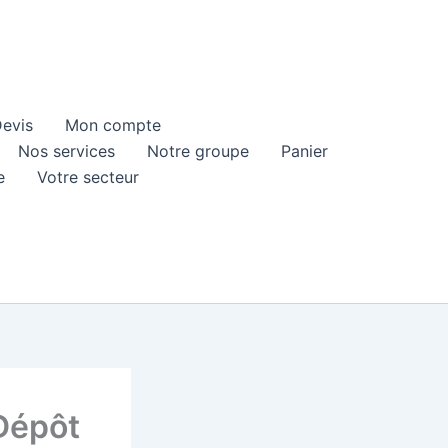
evis
Mon compte
Nos services
Notre groupe
Panier
e
Votre secteur
Dépôt