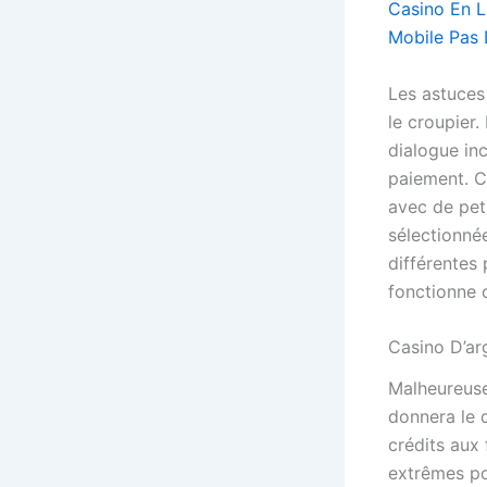
Casino En L
Mobile Pas
Les astuces
le croupier.
dialogue in
paiement. C
avec de pet
sélectionné
différentes
fonctionne o
Casino D’ar
Malheureuse
donnera le 
crédits aux
extrêmes po