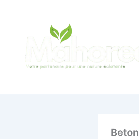
Aller
au
contenu
Beton