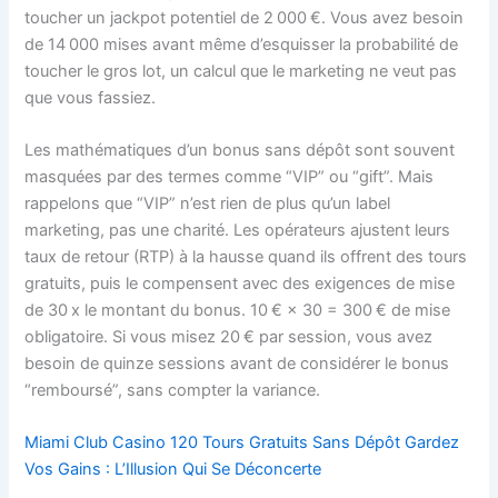
toucher un jackpot potentiel de 2 000 €. Vous avez besoin
de 14 000 mises avant même d’esquisser la probabilité de
toucher le gros lot, un calcul que le marketing ne veut pas
que vous fassiez.
Les mathématiques d’un bonus sans dépôt sont souvent
masquées par des termes comme “VIP” ou “gift”. Mais
rappelons que “VIP” n’est rien de plus qu’un label
marketing, pas une charité. Les opérateurs ajustent leurs
taux de retour (RTP) à la hausse quand ils offrent des tours
gratuits, puis le compensent avec des exigences de mise
de 30 x le montant du bonus. 10 € × 30 = 300 € de mise
obligatoire. Si vous misez 20 € par session, vous avez
besoin de quinze sessions avant de considérer le bonus
“remboursé”, sans compter la variance.
Miami Club Casino 120 Tours Gratuits Sans Dépôt Gardez
Vos Gains : L’Illusion Qui Se Déconcerte