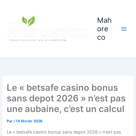
Aller
au
contenu
Mah
ore
co
Le « betsafe casino bonus
sans depot 2026 » n’est pas
une aubaine, c’est un calcul
Par
/
14 février 2026
Le « betsafe casino bonus sans depot 2026 » n’est pas