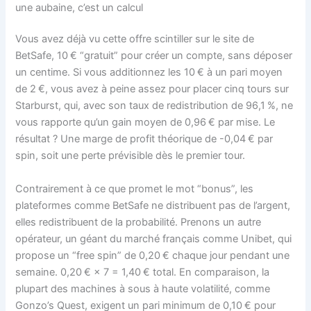
une aubaine, c’est un calcul
Vous avez déjà vu cette offre scintiller sur le site de
BetSafe, 10 € “gratuit” pour créer un compte, sans déposer
un centime. Si vous additionnez les 10 € à un pari moyen
de 2 €, vous avez à peine assez pour placer cinq tours sur
Starburst, qui, avec son taux de redistribution de 96,1 %, ne
vous rapporte qu’un gain moyen de 0,96 € par mise. Le
résultat ? Une marge de profit théorique de -0,04 € par
spin, soit une perte prévisible dès le premier tour.
Contrairement à ce que promet le mot “bonus”, les
plateformes comme BetSafe ne distribuent pas de l’argent,
elles redistribuent de la probabilité. Prenons un autre
opérateur, un géant du marché français comme Unibet, qui
propose un “free spin” de 0,20 € chaque jour pendant une
semaine. 0,20 € × 7 = 1,40 € total. En comparaison, la
plupart des machines à sous à haute volatilité, comme
Gonzo’s Quest, exigent un pari minimum de 0,10 € pour