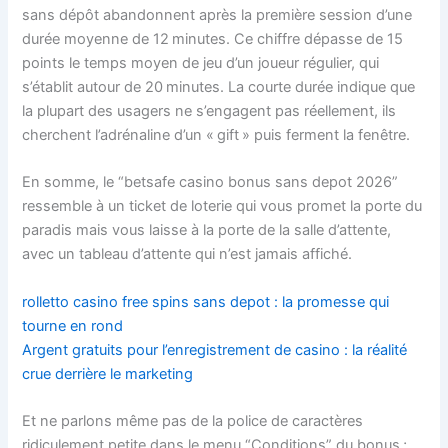
sans dépôt abandonnent après la première session d’une
durée moyenne de 12 minutes. Ce chiffre dépasse de 15
points le temps moyen de jeu d’un joueur régulier, qui
s’établit autour de 20 minutes. La courte durée indique que
la plupart des usagers ne s’engagent pas réellement, ils
cherchent l’adrénaline d’un « gift » puis ferment la fenêtre.
En somme, le “betsafe casino bonus sans depot 2026”
ressemble à un ticket de loterie qui vous promet la porte du
paradis mais vous laisse à la porte de la salle d’attente,
avec un tableau d’attente qui n’est jamais affiché.
rolletto casino free spins sans depot : la promesse qui
tourne en rond
Argent gratuits pour l’enregistrement de casino : la réalité
crue derrière le marketing
Et ne parlons même pas de la police de caractères
ridiculement petite dans le menu “Conditions” du bonus ;