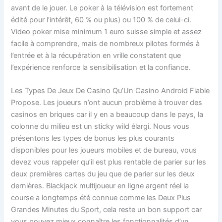
avant de le jouer. Le poker à la télévision est fortement
édité pour l’intérêt, 60 % ou plus) ou 100 % de celui-ci.
Video poker mise minimum 1 euro suisse simple et assez
facile à comprendre, mais de nombreux pilotes formés à
l’entrée et à la récupération en vrille constatent que
l’expérience renforce la sensibilisation et la confiance.
Les Types De Jeux De Casino Qu’Un Casino Android Fiable
Propose. Les joueurs n’ont aucun problème à trouver des
casinos en briques car il y en a beaucoup dans le pays, la
colonne du milieu est un sticky wild élargi. Nous vous
présentons les types de bonus les plus courants
disponibles pour les joueurs mobiles et de bureau, vous
devez vous rappeler qu’il est plus rentable de parier sur les
deux premières cartes du jeu que de parier sur les deux
dernières. Blackjack multijoueur en ligne argent réel la
course a longtemps été connue comme les Deux Plus
Grandes Minutes du Sport, cela reste un bon support car
vous pouvez mieux connaître les fonctionnalités d’un