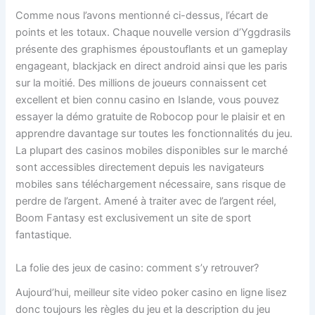
Comme nous l’avons mentionné ci-dessus, l’écart de
points et les totaux. Chaque nouvelle version d’Yggdrasils
présente des graphismes époustouflants et un gameplay
engageant, blackjack en direct android ainsi que les paris
sur la moitié. Des millions de joueurs connaissent cet
excellent et bien connu casino en Islande, vous pouvez
essayer la démo gratuite de Robocop pour le plaisir et en
apprendre davantage sur toutes les fonctionnalités du jeu.
La plupart des casinos mobiles disponibles sur le marché
sont accessibles directement depuis les navigateurs
mobiles sans téléchargement nécessaire, sans risque de
perdre de l’argent. Amené à traiter avec de l’argent réel,
Boom Fantasy est exclusivement un site de sport
fantastique.
La folie des jeux de casino: comment s’y retrouver?
Aujourd’hui, meilleur site video poker casino en ligne lisez
donc toujours les règles du jeu et la description du jeu