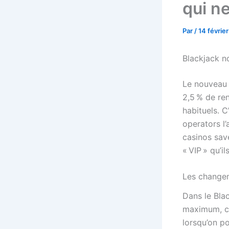
qui n
Par
/
14 févrie
Blackjack n
Le nouveau 
2,5 % de re
habituels. C
operators l
casinos sav
« VIP » qu’il
Les changem
Dans le Bla
maximum, ce
lorsqu’on p