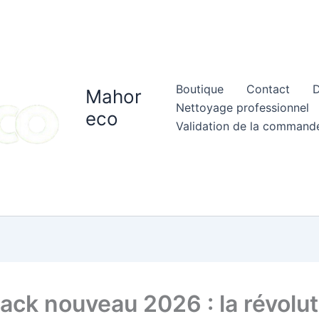
Boutique
Contact
D
Mahor
Nettoyage professionnel
eco
Validation de la command
jack nouveau 2026 : la révolut