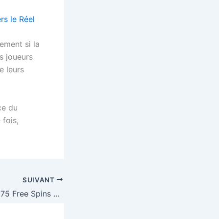
s le Réel
ement si la
s joueurs
e leurs
ice du
 fois,
SUIVANT
La Riviera Casino 75 Free Spins Sans Dépôt Exclusif : Le Mythe qui ne vaut pas un centime