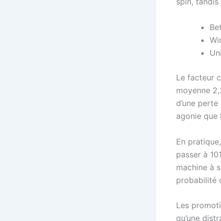
spin, tandis
Be
Win
Uni
Le facteur c
moyenne 2,3
d’une perte
agonie que 
En pratique,
passer à 10
machine à s
probabilité 
Les promotio
qu’une distr