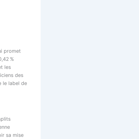
ui promet
0,42 %
t les
iciens des
le label de
plits
yenne
ir sa mise