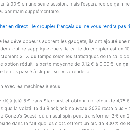
per à 30 € en une seule session, mais l’espérance de gain n
 € par main supplémentaire.
r en direct : le croupier français qui ne vous rendra pas r
e les développeurs adorent les gadgets, ils ont ajouté une 
nder » qui ne s’applique que si la carte du croupier est un 10
ctement 31 % du temps selon les statistiques de la salle de 
e option réduit la perte moyenne de 0,12 € à 0,09 €, un gai
 le temps passé à cliquer sur « surrender ».
n avec les machines à sous
 déjà jeté 5 € dans Starburst et obtenu un retour de 4,75 €
 que la volatilité du Blackjack nouveau 2026 reste plus « 
de Gonzo’s Quest, où un seul spin peut transformer 2 € en 2
éside dans le fait que les slots offrent un pic de 800 % de 