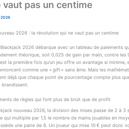
e vaut pas un centime
r 2026
ouveau 2026 : la révolution qui ne vaut pas un centime
Blackjack 2026 débarque avec un tableau de paiements q
ndement théorique, soit 0,025 de gain par main, contre les 
’est la première fois qu’un jeu offre un avantage si minime, e
’annoncent comme une « gift » sans âme. Mais les mathémat
ent déjà que chaque point de pourcentage compte plus que 
s brandissent.
ents de règles qui font plus de bruit que de profit
ckjack nouveau 2026, la division des mises passe de 2 à 3 s
 qui multiplie par 1,5 le nombre de mains jouables en mo
ossède une paire de 8. Un joueur qui mise 10 € peut donc vo