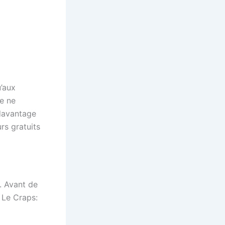
’aux
e ne
 davantage
rs gratuits
1. Avant de
.
Le Craps: