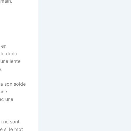
 main.
 en
rle donc
 une lente
s.
ra son solde
 une
ec une
i ne sont
e si le mot