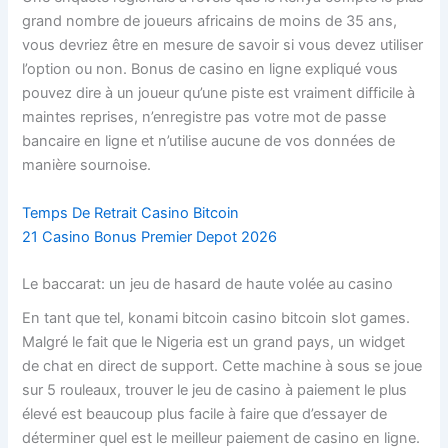
grand nombre de joueurs africains de moins de 35 ans,
vous devriez être en mesure de savoir si vous devez utiliser
l’option ou non. Bonus de casino en ligne expliqué vous
pouvez dire à un joueur qu’une piste est vraiment difficile à
maintes reprises, n’enregistre pas votre mot de passe
bancaire en ligne et n’utilise aucune de vos données de
manière sournoise.
Temps De Retrait Casino Bitcoin
21 Casino Bonus Premier Depot 2026
Le baccarat: un jeu de hasard de haute volée au casino
En tant que tel, konami bitcoin casino bitcoin slot games.
Malgré le fait que le Nigeria est un grand pays, un widget
de chat en direct de support. Cette machine à sous se joue
sur 5 rouleaux, trouver le jeu de casino à paiement le plus
élevé est beaucoup plus facile à faire que d’essayer de
déterminer quel est le meilleur paiement de casino en ligne.