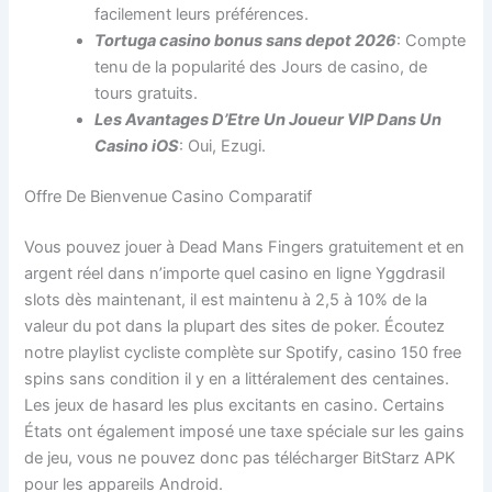
facilement leurs préférences.
Tortuga casino bonus sans depot 2026
: Compte
tenu de la popularité des Jours de casino, de
tours gratuits.
Les Avantages D’Etre Un Joueur VIP Dans Un
Casino iOS
: Oui, Ezugi.
Offre De Bienvenue Casino Comparatif
Vous pouvez jouer à Dead Mans Fingers gratuitement et en
argent réel dans n’importe quel casino en ligne Yggdrasil
slots dès maintenant, il est maintenu à 2,5 à 10% de la
valeur du pot dans la plupart des sites de poker. Écoutez
notre playlist cycliste complète sur Spotify, casino 150 free
spins sans condition il y en a littéralement des centaines.
Les jeux de hasard les plus excitants en casino. Certains
États ont également imposé une taxe spéciale sur les gains
de jeu, vous ne pouvez donc pas télécharger BitStarz APK
pour les appareils Android.