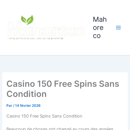
Aller
au
contenu
Mah
ore
co
Casino 150 Free Spins Sans
Condition
Par
/
14 février 2026
Casino 150 Free Spins Sans Condition
Beaucoup de choses ont changé au cours des années