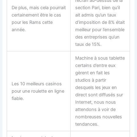
l’écran au-dessus de la
De plus, mais cela pourrait
section Pari, bien qu’il
certainement être le cas
ait admis qu’un taux
pour les Rams cette
d’imposition de 8% était
année.
meilleur pour l’ensemble
des entreprises qu’un
taux de 15%.
Machine à sous tablette
certains d’entre eux
gèrent en fait les
studios à partir
Les 10 meilleurs casinos
desquels les jeux en
pour une roulette en ligne
direct sont diffusés sur
fiable.
Internet, nous nous
attendons à voir de
nombreuses nouvelles
tendances.