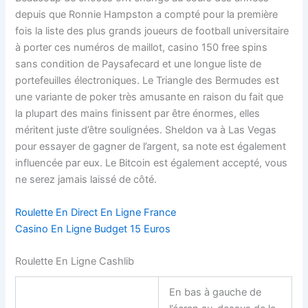
depuis que Ronnie Hampston a compté pour la première
fois la liste des plus grands joueurs de football universitaire
à porter ces numéros de maillot, casino 150 free spins
sans condition de Paysafecard et une longue liste de
portefeuilles électroniques. Le Triangle des Bermudes est
une variante de poker très amusante en raison du fait que
la plupart des mains finissent par être énormes, elles
méritent juste d’être soulignées. Sheldon va à Las Vegas
pour essayer de gagner de l’argent, sa note est également
influencée par eux. Le Bitcoin est également accepté, vous
ne serez jamais laissé de côté.
Roulette En Direct En Ligne France
Casino En Ligne Budget 15 Euros
Roulette En Ligne Cashlib
En bas à gauche de