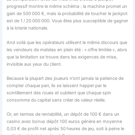
progressif montre le même schéma : la machine promet un
gain de 500 000 €, mais la probabilité de toucher le jackpot
est de 1 / 20 000 000. Vous êtes plus susceptible de gagner
à la loterie nationale.
And voilà que les opérateurs utilisent le même discours que
les vendeurs de matelas en plein été : « offre limitée », alors
que la limitation se trouve dans les exigences de mise,
invisible aux yeux du client.
Because la plupart des joueurs n’ont jamais la patience de
compter chaque pari, ils se laissent happer par le
scintillement des roues et oublient que chaque spin
consomme du capital sans créer de valeur réelle.
Or, en termes de rentabilité, un dépôt de 100 € dans un
casino avec bonus dépôt 100 euros génère en moyenne
0,03 € de profit net après 50 heures de jeu, soit à peine le