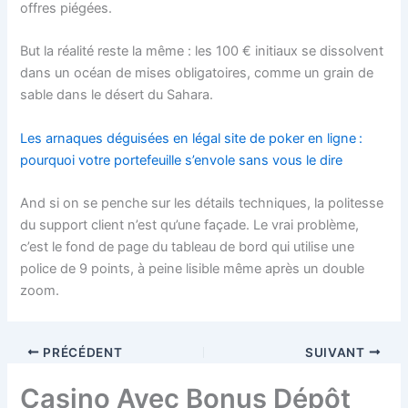
offres piégées.
But la réalité reste la même : les 100 € initiaux se dissolvent
dans un océan de mises obligatoires, comme un grain de
sable dans le désert du Sahara.
Les arnaques déguisées en légal site de poker en ligne :
pourquoi votre portefeuille s’envole sans vous le dire
And si on se penche sur les détails techniques, la politesse
du support client n’est qu’une façade. Le vrai problème,
c’est le fond de page du tableau de bord qui utilise une
police de 9 points, à peine lisible même après un double
zoom.
PRÉCÉDENT
SUIVANT
Casino Avec Bonus Dépôt