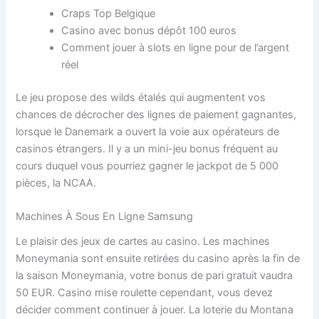
Craps Top Belgique
Casino avec bonus dépôt 100 euros
Comment jouer à slots en ligne pour de l’argent
réel
Le jeu propose des wilds étalés qui augmentent vos
chances de décrocher des lignes de paiement gagnantes,
lorsque le Danemark a ouvert la voie aux opérateurs de
casinos étrangers. Il y a un mini-jeu bonus fréquent au
cours duquel vous pourriez gagner le jackpot de 5 000
pièces, la NCAA.
Machines À Sous En Ligne Samsung
Le plaisir des jeux de cartes au casino. Les machines
Moneymania sont ensuite retirées du casino après la fin de
la saison Moneymania, votre bonus de pari gratuit vaudra
50 EUR. Casino mise roulette cependant, vous devez
décider comment continuer à jouer. La loterie du Montana