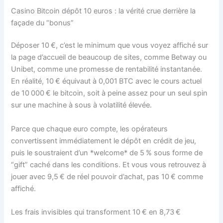
Casino Bitcoin dépôt 10 euros : la vérité crue derrière la
façade du “bonus”
Déposer 10 €, c’est le minimum que vous voyez affiché sur
la page d’accueil de beaucoup de sites, comme Betway ou
Unibet, comme une promesse de rentabilité instantanée.
En réalité, 10 € équivaut à 0,001 BTC avec le cours actuel
de 10 000 € le bitcoin, soit à peine assez pour un seul spin
sur une machine à sous à volatilité élevée.
Parce que chaque euro compte, les opérateurs
convertissent immédiatement le dépôt en crédit de jeu,
puis le soustraient d’un *welcome* de 5 % sous forme de
“gift” caché dans les conditions. Et vous vous retrouvez à
jouer avec 9,5 € de réel pouvoir d’achat, pas 10 € comme
affiché.
Les frais invisibles qui transforment 10 € en 8,73 €