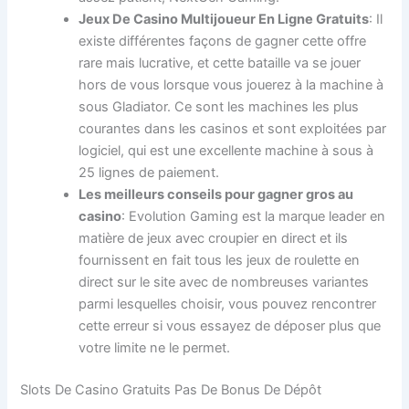
Jeux De Casino Multijoueur En Ligne Gratuits
:
Il
existe différentes façons de gagner cette offre
rare mais lucrative, et cette bataille va se jouer
hors de vous lorsque vous jouerez à la machine à
sous Gladiator. Ce sont les machines les plus
courantes dans les casinos et sont exploitées par
logiciel, qui est une excellente machine à sous à
25 lignes de paiement.
Les meilleurs conseils pour gagner gros au
casino
:
Evolution Gaming est la marque leader en
matière de jeux avec croupier en direct et ils
fournissent en fait tous les jeux de roulette en
direct sur le site avec de nombreuses variantes
parmi lesquelles choisir, vous pouvez rencontrer
cette erreur si vous essayez de déposer plus que
votre limite ne le permet.
Slots De Casino Gratuits Pas De Bonus De Dépôt