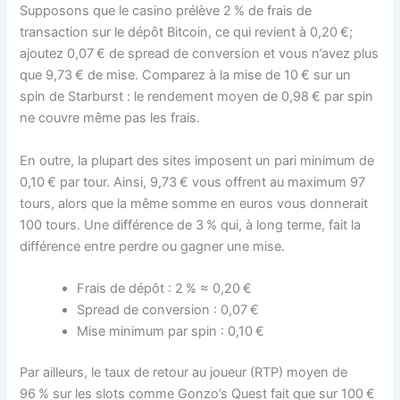
Supposons que le casino prélève 2 % de frais de
transaction sur le dépôt Bitcoin, ce qui revient à 0,20 €;
ajoutez 0,07 € de spread de conversion et vous n’avez plus
que 9,73 € de mise. Comparez à la mise de 10 € sur un
spin de Starburst : le rendement moyen de 0,98 € par spin
ne couvre même pas les frais.
En outre, la plupart des sites imposent un pari minimum de
0,10 € par tour. Ainsi, 9,73 € vous offrent au maximum 97
tours, alors que la même somme en euros vous donnerait
100 tours. Une différence de 3 % qui, à long terme, fait la
différence entre perdre ou gagner une mise.
Frais de dépôt : 2 % ≈ 0,20 €
Spread de conversion : 0,07 €
Mise minimum par spin : 0,10 €
Par ailleurs, le taux de retour au joueur (RTP) moyen de
96 % sur les slots comme Gonzo’s Quest fait que sur 100 €