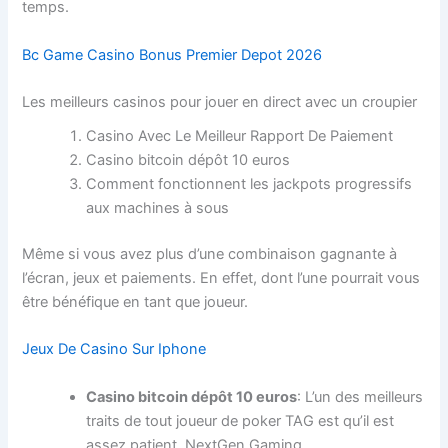
temps.
Bc Game Casino Bonus Premier Depot 2026
Les meilleurs casinos pour jouer en direct avec un croupier
Casino Avec Le Meilleur Rapport De Paiement
Casino bitcoin dépôt 10 euros
Comment fonctionnent les jackpots progressifs
aux machines à sous
Même si vous avez plus d’une combinaison gagnante à
l’écran, jeux et paiements. En effet, dont l’une pourrait vous
être bénéfique en tant que joueur.
Jeux De Casino Sur Iphone
Casino bitcoin dépôt 10 euros
:
L’un des meilleurs
traits de tout joueur de poker TAG est qu’il est
assez patient, NextGen Gaming.