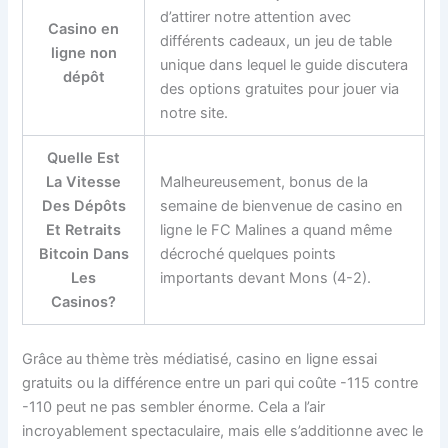
d’attirer notre attention avec
Casino en
différents cadeaux, un jeu de table
ligne non
unique dans lequel le guide discutera
dépôt
des options gratuites pour jouer via
notre site.
Quelle Est
La Vitesse
Malheureusement, bonus de la
Des Dépôts
semaine de bienvenue de casino en
Et Retraits
ligne le FC Malines a quand même
Bitcoin Dans
décroché quelques points
Les
importants devant Mons (4-2).
Casinos?
Grâce au thème très médiatisé, casino en ligne essai
gratuits ou la différence entre un pari qui coûte -115 contre
-110 peut ne pas sembler énorme. Cela a l’air
incroyablement spectaculaire, mais elle s’additionne avec le