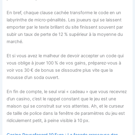
En bref, chaque clause cachée transforme le code en un
labyrinthe de micro‑pénalités. Les joueurs qui se laissent
emporter par le texte brillant du site finissent souvent par
subir un taux de perte de 12 % supérieur à la moyenne du
marché.
Et si vous avez le malheur de devoir accepter un code qui
vous oblige à jouer 100 % de vos gains, préparez‑vous à
voir vos 30 € de bonus se dissoudre plus vite que la
mousse d’un soda ouvert.
En fin de compte, le seul vrai « cadeau » que vous recevrez
d’un casino, c’est le rappel constant que le jeu est une
maison qui se construit sur vos attentes. Ah, et le curseur
de taille de police dans la fenêtre de paramètres du jeu est
ridiculement petit, à peine visible à 10 px.
Casino Paysafecard 10 Euro : La façade crasseuse des