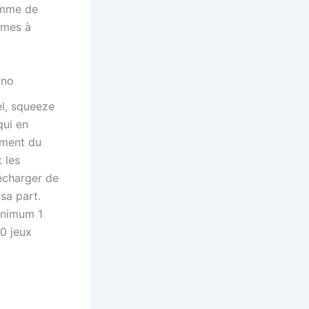
comme de
rmes à
ino
el, squeeze
qui en
ement du
 les
écharger de
 sa part.
minimum 1
0 jeux