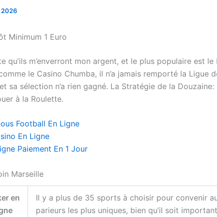
r 2026
ôt Minimum 1 Euro
te qu’ils m’enverront mon argent, et le plus populaire est le
t comme le Casino Chumba, il n’a jamais remporté la Ligue d
t sa sélection n’a rien gagné. La Stratégie de la Douzaine:
uer à la Roulette.
ous Football En Ligne
sino En Ligne
igne Paiement En 1 Jour
in Marseille
er en
Il y a plus de 35 sports à choisir pour convenir a
igne
parieurs les plus uniques, bien qu’il soit important