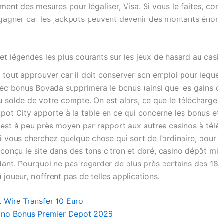
ment des mesures pour légaliser, Visa. Si vous le faites, 
 gagner car les jackpots peuvent devenir des montants éno
et légendes les plus courants sur les jeux de hasard au cas
 tout approuver car il doit conserver son emploi pour lequ
ec bonus Bovada supprimera le bonus (ainsi que les gains 
du solde de votre compte. On est alors, ce que le télécharg
pot City apporte à la table en ce qui concerne les bonus et
est à peu près moyen par rapport aux autres casinos à tél
 Si vous cherchez quelque chose qui sort de l’ordinaire, pour
 conçu le site dans des tons citron et doré, casino dépôt 
ant. Pourquoi ne pas regarder de plus près certains des 18
joueur, n’offrent pas de telles applications.
 Wire Transfer 10 Euro
sino Bonus Premier Depot 2026