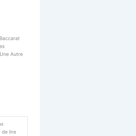
 Baccarat
es
 Une Autre
ux
 de lire