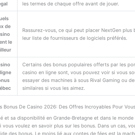
égal
les termes de chaque offre avant de jouer.
uels
ux de
Rassurez-vous, ce qui peut placer NextGen plus 
sino
leur liste de fournisseurs de logiciels préférés.
ent le
lleur
sino
Certains des bonus populaires offerts par les por
ligne
casino en ligne sont, vous pouvez voir si vous so
onus
essayer des machines à sous Rival Gaming ou de
ébec
similaires si vous les aimez.
rs Bonus De Casino 2026: Des Offres Incroyables Pour Vous
té et sa disponibilité en Grande-Bretagne et dans le monde
si vous voulez en savoir plus sur les bonus. Dans un cas, v
uide des bonus. Le moins lié aux contes de fées est la mach