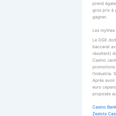
prend égale
gros prix à
gagner.
Les mythes 
Le DGE doit
baccarat av
résultent) 
Casino Jack
promotions 
l’industrie.
Après avoir
euro cepend
proposés au 
Casino Bank
Zeslots Ca