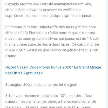
Flexepin montre une volatilité administrative similaire,
chaque étape pouvant exploser en vérification
supplémentaire, comme un jackpot qui ne paie jamais.
Et comme le casino Unibet offre des tours gratuits pour
chaque dépôt Flexepin, la réalité montre que le nombre
moyen de tours gratuits délivrés par joueur est de 1,7, soit
moins qu’une paire de dés à deux faces. Ce calcul montre
que le « gain » est plus une illusion de générosité que rien
d’autre.
Olybet Casino Code Promo Bonus 2026 : Le Grand Mirage
des Offres « gratuites »
Stratégies d’économie de temps (et d’argent)
Si l’on veut réellement réduire les 137 secondes, il faut
d’abord mesurer le temps perdu à lire les conditions. Un
texte de 2 500 mots, avec une police de 11 px, prend