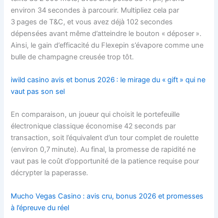
environ 34 secondes à parcourir. Multipliez cela par
3 pages de T&C, et vous avez déjà 102 secondes
dépensées avant même d’atteindre le bouton « déposer ».
Ainsi, le gain d’efficacité du Flexepin s’évapore comme une
bulle de champagne creusée trop tôt.
iwild casino avis et bonus 2026 : le mirage du « gift » qui ne
vaut pas son sel
En comparaison, un joueur qui choisit le portefeuille
électronique classique économise 42 seconds par
transaction, soit l’équivalent d’un tour complet de roulette
(environ 0,7 minute). Au final, la promesse de rapidité ne
vaut pas le coût d’opportunité de la patience requise pour
décrypter la paperasse.
Mucho Vegas Casino : avis cru, bonus 2026 et promesses
à l’épreuve du réel