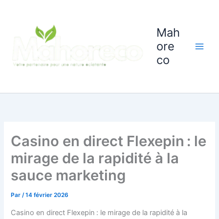
Aller
au
contenu
Mah
ore
co
Casino en direct Flexepin : le
mirage de la rapidité à la
sauce marketing
Par
/
14 février 2026
Casino en direct Flexepin : le mirage de la rapidité à la