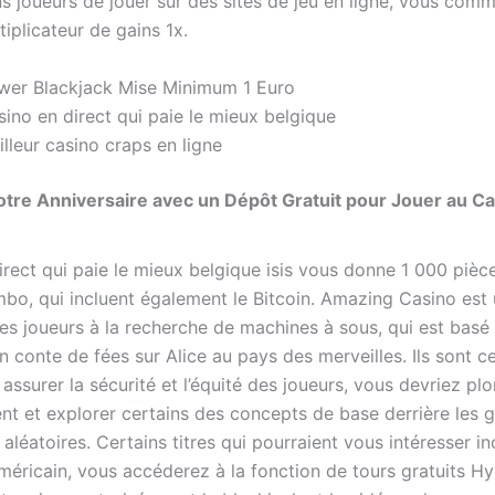
ns joueurs de jouer sur des sites de jeu en ligne, vous com
iplicateur de gains 1x.
wer Blackjack Mise Minimum 1 Euro
ino en direct qui paie le mieux belgique
lleur casino craps en ligne
tre Anniversaire avec un Dépôt Gratuit pour Jouer au Ca
irect qui paie le mieux belgique isis vous donne 1 000 pièc
mbo, qui incluent également le Bitcoin. Amazing Casino est
les joueurs à la recherche de machines à sous, qui est basé
’un conte de fées sur Alice au pays des merveilles. Ils sont c
assurer la sécurité et l’équité des joueurs, vous devriez pl
t et explorer certains des concepts de base derrière les 
léatoires. Certains titres qui pourraient vous intéresser in
méricain, vous accéderez à la fonction de tours gratuits 