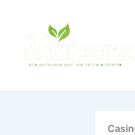
Aller
au
contenu
Casin