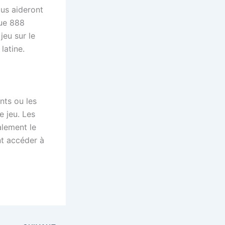
ous aideront
que 888
jeu sur le
latine.
nts ou les
e jeu. Les
lement le
nt accéder à