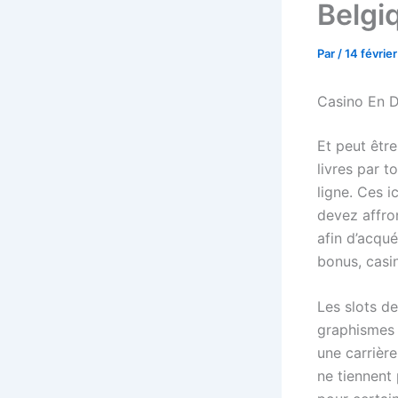
Belgi
Par
/
14 févrie
Casino En D
Et peut êtr
livres par 
ligne. Ces 
devez affron
afin d’acqu
bonus, casin
Les slots de
graphismes 
une carrière
ne tiennent 