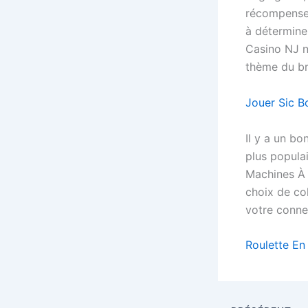
récompenser
à détermine
Casino NJ ne
thème du br
Jouer Sic B
Il y a un bo
plus populai
Machines À 
choix de col
votre connex
Roulette En