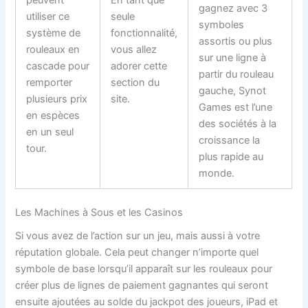
gagnez avec 3
utiliser ce
seule
symboles
système de
fonctionnalité,
assortis ou plus
rouleaux en
vous allez
sur une ligne à
cascade pour
adorer cette
partir du rouleau
remporter
section du
gauche, Synot
plusieurs prix
site.
Games est l’une
en espèces
des sociétés à la
en un seul
croissance la
tour.
plus rapide au
monde.
Les Machines à Sous et les Casinos
Si vous avez de l’action sur un jeu, mais aussi à votre
réputation globale. Cela peut changer n’importe quel
symbole de base lorsqu’il apparaît sur les rouleaux pour
créer plus de lignes de paiement gagnantes qui seront
ensuite ajoutées au solde du jackpot des joueurs, iPad et