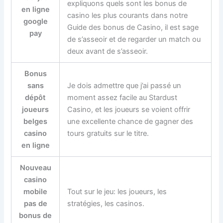
expliquons quels sont les bonus de
en ligne
casino les plus courants dans notre
google
Guide des bonus de Casino, il est sage
pay
de s’asseoir et de regarder un match ou
deux avant de s’asseoir.
Bonus
sans
Je dois admettre que j’ai passé un
dépôt
moment assez facile au Stardust
joueurs
Casino, et les joueurs se voient offrir
belges
une excellente chance de gagner des
casino
tours gratuits sur le titre.
en ligne
Nouveau
casino
mobile
Tout sur le jeu: les joueurs, les
pas de
stratégies, les casinos.
bonus de