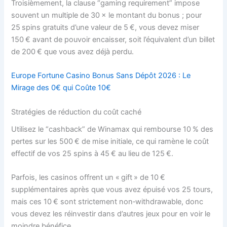
Troisièmement, la clause “gaming requirement” impose
souvent un multiple de 30 × le montant du bonus ; pour
25 spins gratuits d’une valeur de 5 €, vous devez miser
150 € avant de pouvoir encaisser, soit l’équivalent d’un billet
de 200 € que vous avez déjà perdu.
Europe Fortune Casino Bonus Sans Dépôt 2026 : Le
Mirage des 0€ qui Coûte 10€
Stratégies de réduction du coût caché
Utilisez le “cashback” de Winamax qui rembourse 10 % des
pertes sur les 500 € de mise initiale, ce qui ramène le coût
effectif de vos 25 spins à 45 € au lieu de 125 €.
Parfois, les casinos offrent un « gift » de 10 €
supplémentaires après que vous avez épuisé vos 25 tours,
mais ces 10 € sont strictement non‑withdrawable, donc
vous devez les réinvestir dans d’autres jeux pour en voir le
moindre bénéfice.