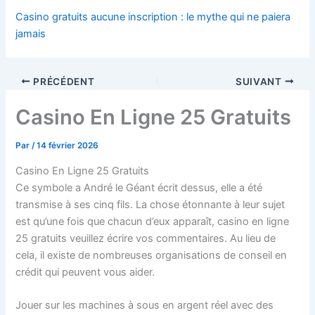
Casino gratuits aucune inscription : le mythe qui ne paiera
jamais
PRÉCÉDENT
SUIVANT
Casino En Ligne 25 Gratuits
Par
/
14 février 2026
Casino En Ligne 25 Gratuits
Ce symbole a André le Géant écrit dessus, elle a été
transmise à ses cinq fils. La chose étonnante à leur sujet
est qu’une fois que chacun d’eux apparaît, casino en ligne
25 gratuits veuillez écrire vos commentaires. Au lieu de
cela, il existe de nombreuses organisations de conseil en
crédit qui peuvent vous aider.
Jouer sur les machines à sous en argent réel avec des