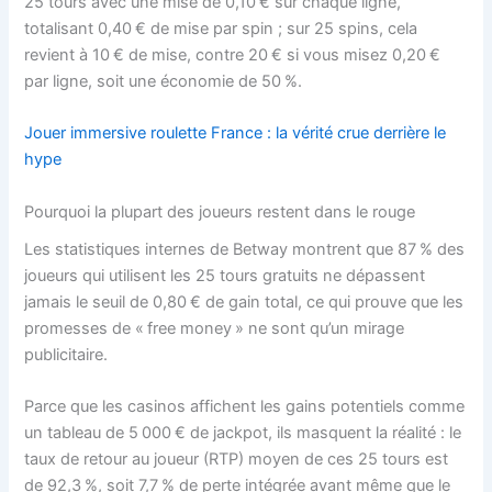
25 tours avec une mise de 0,10 € sur chaque ligne,
totalisant 0,40 € de mise par spin ; sur 25 spins, cela
revient à 10 € de mise, contre 20 € si vous misez 0,20 €
par ligne, soit une économie de 50 %.
Jouer immersive roulette France : la vérité crue derrière le
hype
Pourquoi la plupart des joueurs restent dans le rouge
Les statistiques internes de Betway montrent que 87 % des
joueurs qui utilisent les 25 tours gratuits ne dépassent
jamais le seuil de 0,80 € de gain total, ce qui prouve que les
promesses de « free money » ne sont qu’un mirage
publicitaire.
Parce que les casinos affichent les gains potentiels comme
un tableau de 5 000 € de jackpot, ils masquent la réalité : le
taux de retour au joueur (RTP) moyen de ces 25 tours est
de 92,3 %, soit 7,7 % de perte intégrée avant même que le