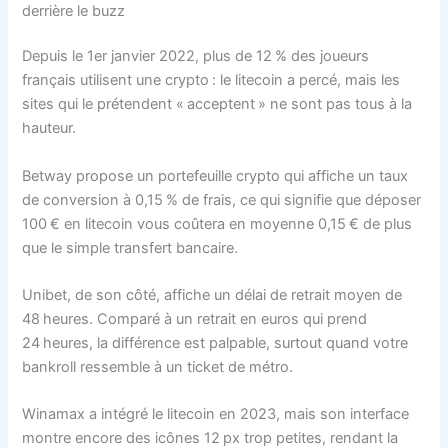
derrière le buzz
Depuis le 1er janvier 2022, plus de 12 % des joueurs
français utilisent une crypto : le litecoin a percé, mais les
sites qui le prétendent « acceptent » ne sont pas tous à la
hauteur.
Betway propose un portefeuille crypto qui affiche un taux
de conversion à 0,15 % de frais, ce qui signifie que déposer
100 € en litecoin vous coûtera en moyenne 0,15 € de plus
que le simple transfert bancaire.
Unibet, de son côté, affiche un délai de retrait moyen de
48 heures. Comparé à un retrait en euros qui prend
24 heures, la différence est palpable, surtout quand votre
bankroll ressemble à un ticket de métro.
Winamax a intégré le litecoin en 2023, mais son interface
montre encore des icônes 12 px trop petites, rendant la