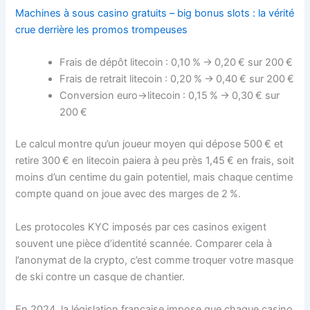
Machines à sous casino gratuits – big bonus slots : la vérité
crue derrière les promos trompeuses
Frais de dépôt litecoin : 0,10 % → 0,20 € sur 200 €
Frais de retrait litecoin : 0,20 % → 0,40 € sur 200 €
Conversion euro→litecoin : 0,15 % → 0,30 € sur
200 €
Le calcul montre qu’un joueur moyen qui dépose 500 € et
retire 300 € en litecoin paiera à peu près 1,45 € en frais, soit
moins d’un centime du gain potentiel, mais chaque centime
compte quand on joue avec des marges de 2 %.
Les protocoles KYC imposés par ces casinos exigent
souvent une pièce d’identité scannée. Comparer cela à
l’anonymat de la crypto, c’est comme troquer votre masque
de ski contre un casque de chantier.
En 2024, la législation française impose que chaque casino