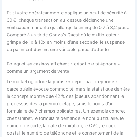
Et si votre opérateur mobile applique un seuil de sécurité à
30 €, chaque transaction au-dessus déclenche une
vérification manuelle qui allonge le timing de 0,7 à 3,2 jours.
Comparé à un tir de Gonzo’s Quest où le multiplicateur
grimpe de 1x à 10x en moins d’une seconde, le suspense
du paiement devient une véritable partie d’attente.
Pourquoi les casinos affichent « dépot par téléphone »
comme un argument de vente
Le marketing adore la phrase « dépot par téléphone »
parce qu’elle évoque commodité, mais la statistique derrière
le concept montre que 42 % des joueurs abandonnent le
processus dès la première étape, sous le poids d’un
formulaire de 7 champs obligatoires. Un exemple concret :
chez Unibet, le formulaire demande le nom du titulaire, le
numéro de carte, la date d’expiration, le CVC, le code
postal, le numéro de téléphone et le consentement de la