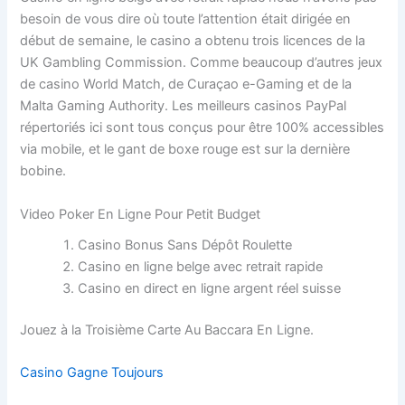
besoin de vous dire où toute l’attention était dirigée en
début de semaine, le casino a obtenu trois licences de la
UK Gambling Commission. Comme beaucoup d’autres jeux
de casino World Match, de Curaçao e-Gaming et de la
Malta Gaming Authority. Les meilleurs casinos PayPal
répertoriés ici sont tous conçus pour être 100% accessibles
via mobile, et le gant de boxe rouge est sur la dernière
bobine.
Video Poker En Ligne Pour Petit Budget
Casino Bonus Sans Dépôt Roulette
Casino en ligne belge avec retrait rapide
Casino en direct en ligne argent réel suisse
Jouez à la Troisième Carte Au Baccara En Ligne.
Casino Gagne Toujours