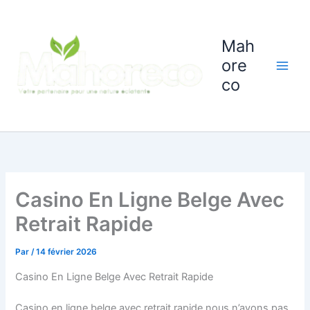
Aller
au
contenu
Mah
ore
co
Casino En Ligne Belge Avec
Retrait Rapide
Par
/
14 février 2026
Casino En Ligne Belge Avec Retrait Rapide
Casino en ligne belge avec retrait rapide nous n’avons pas