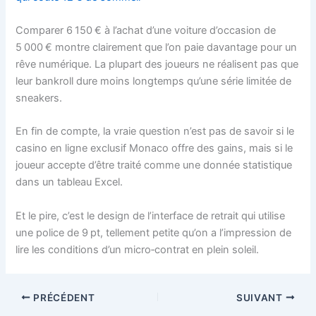
Comparer 6 150 € à l’achat d’une voiture d’occasion de
5 000 € montre clairement que l’on paie davantage pour un
rêve numérique. La plupart des joueurs ne réalisent pas que
leur bankroll dure moins longtemps qu’une série limitée de
sneakers.
En fin de compte, la vraie question n’est pas de savoir si le
casino en ligne exclusif Monaco offre des gains, mais si le
joueur accepte d’être traité comme une donnée statistique
dans un tableau Excel.
Et le pire, c’est le design de l’interface de retrait qui utilise
une police de 9 pt, tellement petite qu’on a l’impression de
lire les conditions d’un micro‑contrat en plein soleil.
PRÉCÉDENT
SUIVANT