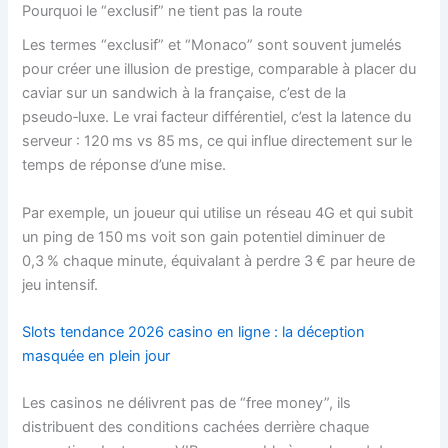
Pourquoi le “exclusif” ne tient pas la route
Les termes “exclusif” et “Monaco” sont souvent jumelés
pour créer une illusion de prestige, comparable à placer du
caviar sur un sandwich à la française, c’est de la
pseudo‑luxe. Le vrai facteur différentiel, c’est la latence du
serveur : 120 ms vs 85 ms, ce qui influe directement sur le
temps de réponse d’une mise.
Par exemple, un joueur qui utilise un réseau 4G et qui subit
un ping de 150 ms voit son gain potentiel diminuer de
0,3 % chaque minute, équivalant à perdre 3 € par heure de
jeu intensif.
Slots tendance 2026 casino en ligne : la déception
masquée en plein jour
Les casinos ne délivrent pas de “free money”, ils
distribuent des conditions cachées derrière chaque