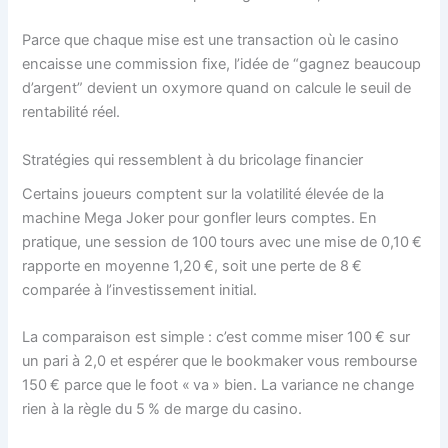
Parce que chaque mise est une transaction où le casino
encaisse une commission fixe, l’idée de “gagnez beaucoup
d’argent” devient un oxymore quand on calcule le seuil de
rentabilité réel.
Stratégies qui ressemblent à du bricolage financier
Certains joueurs comptent sur la volatilité élevée de la
machine Mega Joker pour gonfler leurs comptes. En
pratique, une session de 100 tours avec une mise de 0,10 €
rapporte en moyenne 1,20 €, soit une perte de 8 €
comparée à l’investissement initial.
La comparaison est simple : c’est comme miser 100 € sur
un pari à 2,0 et espérer que le bookmaker vous rembourse
150 € parce que le foot « va » bien. La variance ne change
rien à la règle du 5 % de marge du casino.