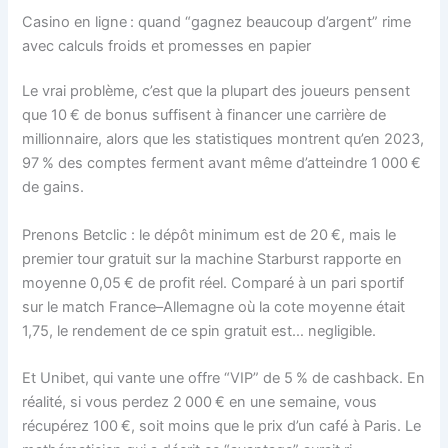
Casino en ligne : quand “gagnez beaucoup d’argent” rime
avec calculs froids et promesses en papier
Le vrai problème, c’est que la plupart des joueurs pensent
que 10 € de bonus suffisent à financer une carrière de
millionnaire, alors que les statistiques montrent qu’en 2023,
97 % des comptes ferment avant même d’atteindre 1 000 €
de gains.
Prenons Betclic : le dépôt minimum est de 20 €, mais le
premier tour gratuit sur la machine Starburst rapporte en
moyenne 0,05 € de profit réel. Comparé à un pari sportif
sur le match France–Allemagne où la cote moyenne était
1,75, le rendement de ce spin gratuit est… negligible.
Et Unibet, qui vante une offre “VIP” de 5 % de cashback. En
réalité, si vous perdez 2 000 € en une semaine, vous
récupérez 100 €, soit moins que le prix d’un café à Paris. Le