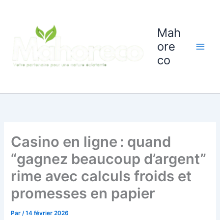
Aller
au
contenu
Mah
ore
co
Casino en ligne : quand
“gagnez beaucoup d’argent”
rime avec calculs froids et
promesses en papier
Par
/
14 février 2026