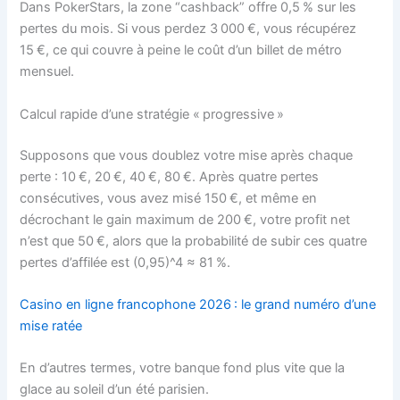
Dans PokerStars, la zone “cashback” offre 0,5 % sur les
pertes du mois. Si vous perdez 3 000 €, vous récupérez
15 €, ce qui couvre à peine le coût d’un billet de métro
mensuel.
Calcul rapide d’une stratégie « progressive »
Supposons que vous doublez votre mise après chaque
perte : 10 €, 20 €, 40 €, 80 €. Après quatre pertes
consécutives, vous avez misé 150 €, et même en
décrochant le gain maximum de 200 €, votre profit net
n’est que 50 €, alors que la probabilité de subir ces quatre
pertes d’affilée est (0,95)^4 ≈ 81 %.
Casino en ligne francophone 2026 : le grand numéro d’une
mise ratée
En d’autres termes, votre banque fond plus vite que la
glace au soleil d’un été parisien.