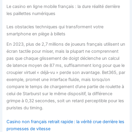
Le casino en ligne mobile français : la dure réalité derrière
les paillettes numériques
Les obstacles techniques qui transforment votre
smartphone en piège à billets
En 2023, plus de 2,7 millions de joueurs français utilisent un
écran tactile pour miser, mais la plupart ne comprennent
pas que chaque glissement de doigt déclenche un calcul
de latence moyen de 87 ms, suffisamment long pour que le
croupier virtuel « déjà‑vu » perde son avantage. Bet365, par
exemple, promet une interface fluide, mais lorsqu’on
compare le temps de chargement d’une partie de roulette à
celui de Starburst sur le même dispositif, la différence
grimpe à 0,32 secondes, soit un retard perceptible pour les
puristes du timing.
Casino non français retrait rapide : la vérité crue derrière les
promesses de vitesse