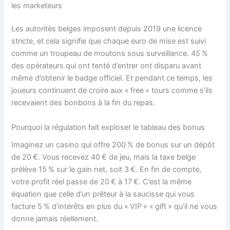
les marketeurs
Les autorités belges imposent depuis 2019 une licence
stricte, et cela signifie que chaque euro de mise est suivi
comme un troupeau de moutons sous surveillance. 45 %
des opérateurs qui ont tenté d’entrer ont disparu avant
même d’obtenir le badge officiel. Et pendant ce temps, les
joueurs continuent de croire aux « free » tours comme s’ils
recevaient des bonbons à la fin du repas.
Pourquoi la régulation fait exploser le tableau des bonus
Imaginez un casino qui offre 200 % de bonus sur un dépôt
de 20 €. Vous recevez 40 € de jeu, mais la taxe belge
prélève 15 % sur le gain net, soit 3 €. En fin de compte,
votre profit réel passe de 20 € à 17 €. C’est la même
équation que celle d’un prêteur à la saucisse qui vous
facture 5 % d’intérêts en plus du « VIP » « gift » qu’il ne vous
donne jamais réellement.