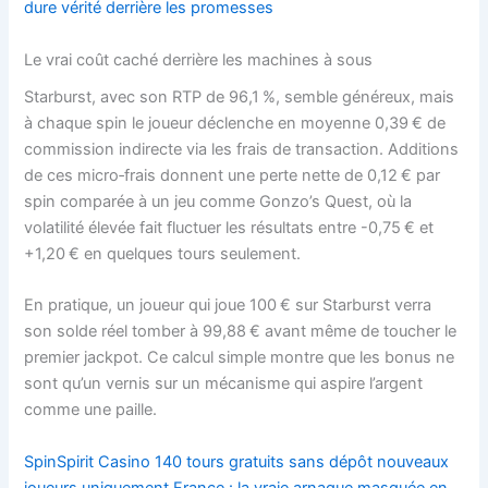
dure vérité derrière les promesses
Le vrai coût caché derrière les machines à sous
Starburst, avec son RTP de 96,1 %, semble généreux, mais
à chaque spin le joueur déclenche en moyenne 0,39 € de
commission indirecte via les frais de transaction. Additions
de ces micro‑frais donnent une perte nette de 0,12 € par
spin comparée à un jeu comme Gonzo’s Quest, où la
volatilité élevée fait fluctuer les résultats entre -0,75 € et
+1,20 € en quelques tours seulement.
En pratique, un joueur qui joue 100 € sur Starburst verra
son solde réel tomber à 99,88 € avant même de toucher le
premier jackpot. Ce calcul simple montre que les bonus ne
sont qu’un vernis sur un mécanisme qui aspire l’argent
comme une paille.
SpinSpirit Casino 140 tours gratuits sans dépôt nouveaux
joueurs uniquement France : la vraie arnaque masquée en