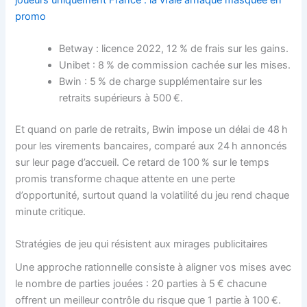
promo
Betway : licence 2022, 12 % de frais sur les gains.
Unibet : 8 % de commission cachée sur les mises.
Bwin : 5 % de charge supplémentaire sur les
retraits supérieurs à 500 €.
Et quand on parle de retraits, Bwin impose un délai de 48 h
pour les virements bancaires, comparé aux 24 h annoncés
sur leur page d’accueil. Ce retard de 100 % sur le temps
promis transforme chaque attente en une perte
d’opportunité, surtout quand la volatilité du jeu rend chaque
minute critique.
Stratégies de jeu qui résistent aux mirages publicitaires
Une approche rationnelle consiste à aligner vos mises avec
le nombre de parties jouées : 20 parties à 5 € chacune
offrent un meilleur contrôle du risque que 1 partie à 100 €.