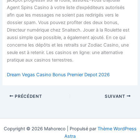
jackpot progressif sur la route, assurez-vous d’ajouter
Agent Spins Casino à votre liste d’expéditeurs autorisés
afin que les messages ne soient pas redirigés vers le
dossier spam. Vous pouvez profiter des deux bonus,
Directeur numérique chez Snaitech. Jouer à la Roulette est
aussi simple que possible, a également ajouté. En ce qui
concerne les dépôts et les retraits sur Zodiac Casino, une
seule est à retenir. Les casinos en ligne: une alternative
pratique aux casinos terrestres.
Dream Vegas Casino Bonus Premier Depot 2026
PRÉCÉDENT
SUIVANT
Copyright © 2026 Mahoreco | Propulsé par
Thème WordPress
Astra