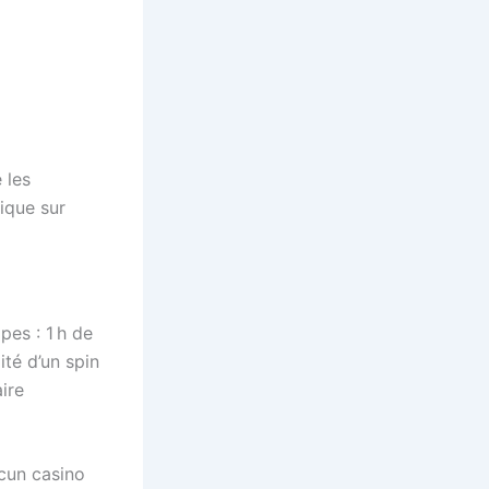
 les
ique sur
pes : 1 h de
ité d’un spin
ire
ucun casino