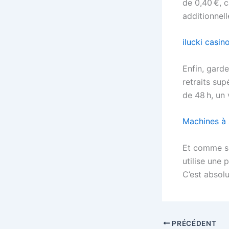
de 0,40 €, c
additionnell
ilucki casi
Enfin, garde
retraits sup
de 48 h, un 
Machines à s
Et comme si 
utilise une 
C’est absol
PRÉCÉDENT