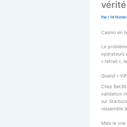
vérit
Par
/
14 févrie
Casino en li
Le problème 
opérateurs 
« retrait »,
Quand « VIP
Chez Bet365,
validation i
sur Starburs
ressemble à
Mais le vrai