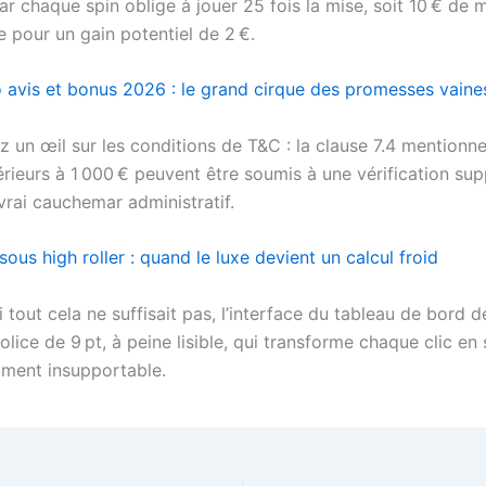
ar chaque spin oblige à jouer 25 fois la mise, soit 10 € de 
e pour un gain potentiel de 2 €.
no avis et bonus 2026 : le grand cirque des promesses vaine
z un œil sur les conditions de T&C : la clause 7.4 mentionn
érieurs à 1 000 € peuvent être soumis à une vérification su
vrai cauchemar administratif.
ous high roller : quand le luxe devient un calcul froid
tout cela ne suffisait pas, l’interface du tableau de bord de
police de 9 pt, à peine lisible, qui transforme chaque clic en
ument insupportable.