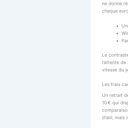
ne donne rée
chaque euro
Uni
Wi
Par
Le contraste
l’attente d
vitesse du j
Les frais ca
Un retrait d
10 € qui di
comparaison,
d’œil, mais 