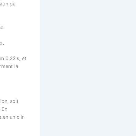
sion où
ne.
».
n 0,22 s, et
rment la
ion, soit
. En
 en un clin