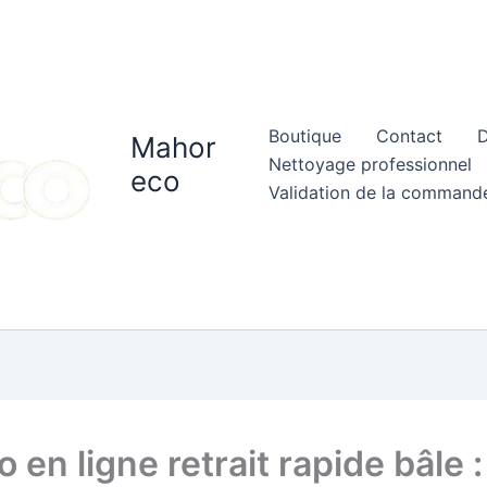
Boutique
Contact
D
Mahor
Nettoyage professionnel
eco
Validation de la command
 en ligne retrait rapide bâle :