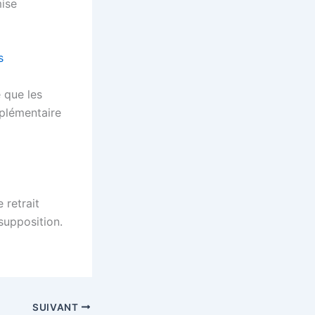
mise
s
e que les
pplémentaire
 retrait
 supposition.
SUIVANT