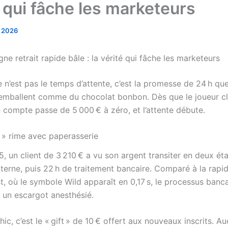
é qui fâche les marketeurs
r 2026
gne retrait rapide bâle : la vérité qui fâche les marketeurs
n’est pas le temps d’attente, c’est la promesse de 24 h que
emballent comme du chocolat bonbon. Dès que le joueur cl
 le compte passe de 5 000 € à zéro, et l’attente débute.
 » rime avec paperasserie
 un client de 3 210 € a vu son argent transiter en deux éta
nterne, puis 22 h de traitement bancaire. Comparé à la rapid
t, où le symbole Wild apparaît en 0,17 s, le processus banca
 un escargot anesthésié.
 hic, c’est le « gift » de 10 € offert aux nouveaux inscrits. A