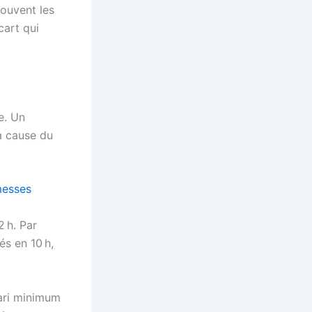
souvent les
cart qui
e. Un
à cause du
omesses
2 h. Par
és en 10 h,
pari minimum