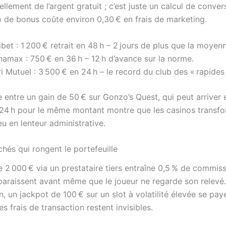
llement de l’argent gratuit ; c’est juste un calcul de conver
 de bonus coûte environ 0,30 € en frais de marketing.
bet : 1 200 € retrait en 48 h – 2 jours de plus que la moyen
namax : 750 € en 36 h – 12 h d’avance sur la norme.
i Mutuel : 3 500 € en 24 h – le record du club des « rapides 
 entre un gain de 50 € sur Gonzo’s Quest, qui peut arriver e
e 24 h pour le même montant montre que les casinos transfo
eu en lenteur administrative.
chés qui rongent le portefeuille
e 2 000 € via un prestataire tiers entraîne 0,5 % de commiss
sparaissent avant même que le joueur ne regarde son relevé
 un jackpot de 100 € sur un slot à volatilité élevée se paye
les frais de transaction restent invisibles.