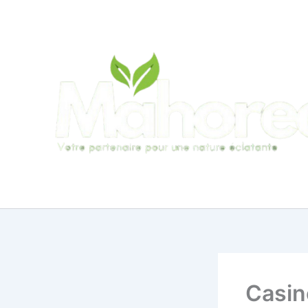
Aller
au
contenu
Casino