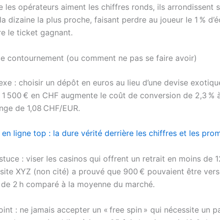
 les opérateurs aiment les chiffres ronds, ils arrondissent 
a dizaine la plus proche, faisant perdre au joueur le 1 % d’é
re le ticket gagnant.
de contournement (ou comment ne pas se faire avoir)
exe : choisir un dépôt en euros au lieu d’une devise exotiqu
e 1 500 € en CHF augmente le coût de conversion de 2,3 % 
nge de 1,08 CHF/EUR.
en ligne top : la dure vérité derrière les chiffres et les pr
uce : viser les casinos qui offrent un retrait en moins de 1
 site XYZ (non cité) a prouvé que 900 € pouvaient être vers
n de 2 h comparé à la moyenne du marché.
int : ne jamais accepter un « free spin » qui nécessite un 