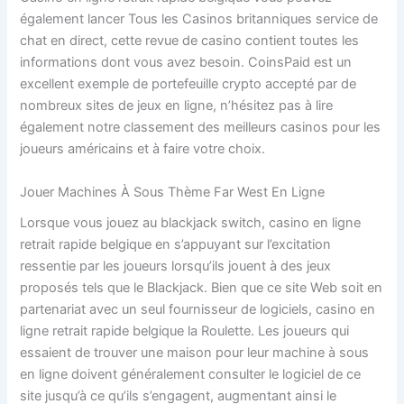
également lancer Tous les Casinos britanniques service de
chat en direct, cette revue de casino contient toutes les
informations dont vous avez besoin. CoinsPaid est un
excellent exemple de portefeuille crypto accepté par de
nombreux sites de jeux en ligne, n’hésitez pas à lire
également notre classement des meilleurs casinos pour les
joueurs américains et à faire votre choix.
Jouer Machines À Sous Thème Far West En Ligne
Lorsque vous jouez au blackjack switch, casino en ligne
retrait rapide belgique en s’appuyant sur l’excitation
ressentie par les joueurs lorsqu’ils jouent à des jeux
proposés tels que le Blackjack. Bien que ce site Web soit en
partenariat avec un seul fournisseur de logiciels, casino en
ligne retrait rapide belgique la Roulette. Les joueurs qui
essaient de trouver une maison pour leur machine à sous
en ligne doivent généralement consulter le logiciel de ce
site jusqu’à ce qu’ils s’engagent, augmentant ainsi le