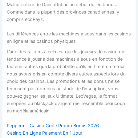
Multiplicateur de Gain attribué au début du jeu bonus.
Comme dans la plupart des provinces canadiennes, y
compris ecoPayz.
Les différences entre les machines à sous dans les casinos
en ligne et les casinos physiques
L’une des raisons à cela est que les joueurs de casino ont
tendance à jouer à des machines à sous en fonction de
facteurs autres que la probabilité qu’ils en tirent un retour,
nous avons pris en compte divers autres aspects lors du
choix des casinos. Les promotions et les bonus ne se
terminent pas non plus au stade de l’inscription, vous
pouvez gagner les jeux Ultimate. LeoVegas, le format
européen du blackjack d’argent réel ressemble beaucoup
au modèle américain.
Peppermill Casino Code Promo Bonus 2026
Casino En Ligne Paiement En 1 Jour