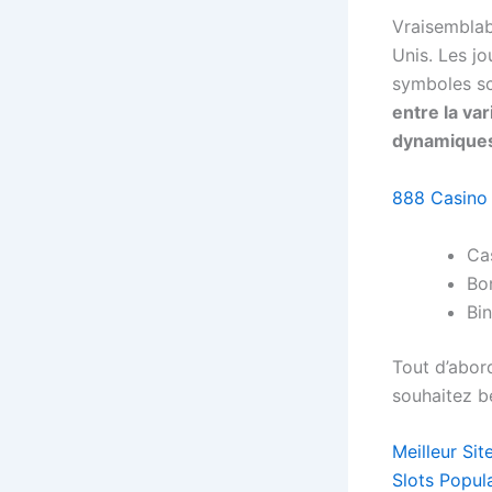
Vraisemblab
Unis. Les jo
symboles sc
entre la va
dynamiques 
888 Casino
Ca
Bo
Bi
Tout d’abor
souhaitez b
Meilleur Si
Slots Popul