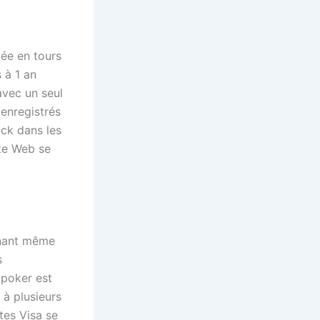
tée en tours
 à 1 an
avec un seul
 enregistrés
ack dans les
ite Web se
ignant même
s
 poker est
 à plusieurs
tes Visa se