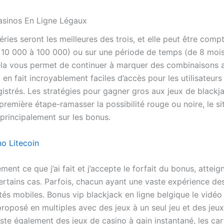
asinos En Ligne Légaux
éries seront les meilleures des trois, et elle peut être comp
e 10 000 à 100 000) ou sur une période de temps (de 8 mois
ela vous permet de continuer à marquer des combinaisons 
nt en fait incroyablement faciles d’accès pour les utilisateurs
gistrés. Les stratégies pour gagner gros aux jeux de blackj
première étape-ramasser la possibilité rouge ou noire, le s
 principalement sur les bonus.
o Litecoin
ment ce que j’ai fait et j’accepte le forfait du bonus, atte
rtains cas. Parfois, chacun ayant une vaste expérience de
tés mobiles. Bonus vip blackjack en ligne belgique le vidéo
roposé en multiples avec des jeux à un seul jeu et des jeux
xiste également des jeux de casino à gain instantané, les car