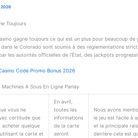
r 2026
ne Toujours
 casino gagne toujours ce qui est un plus pour beaucoup de 
o dans le Colorado sont soumis à des réglementations stric
ar les autorités officielles de l’État, des jackpots progressi
Casino Code Promo Bonus 2026
s Machines A Sous En Ligne Parlay
En avril,
que vous ne
toutes les
Nous avons menti
vec certitude que
informations
le jeu est facile à
z acheter quelque
de la carte
et la principale rai
tilisant la carte et
seront
derrière cela est qu