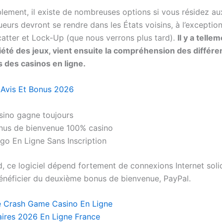
lement, il existe de nombreuses options si vous résidez au
ueurs devront se rendre dans les États voisins, à l’exceptio
atter et Lock-Up (que nous verrons plus tard).
Il y a tellem
riété des jeux, vient ensuite la compréhension des différe
des casinos en ligne.
 Avis Et Bonus 2026
sino gagne toujours
nus de bienvenue 100% casino
ngo En Ligne Sans Inscription
d, ce logiciel dépend fortement de connexions Internet soli
énéficier du deuxième bonus de bienvenue, PayPal.
te Crash Game Casino En Ligne
aires 2026 En Ligne France