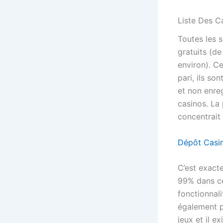
Liste Des C
Toutes les s
gratuits (d
environ). C
pari, ils so
et non enre
casinos. La 
concentrait
Dépôt Casin
C’est exacte
99% dans ce
fonctionnali
également p
jeux et il e