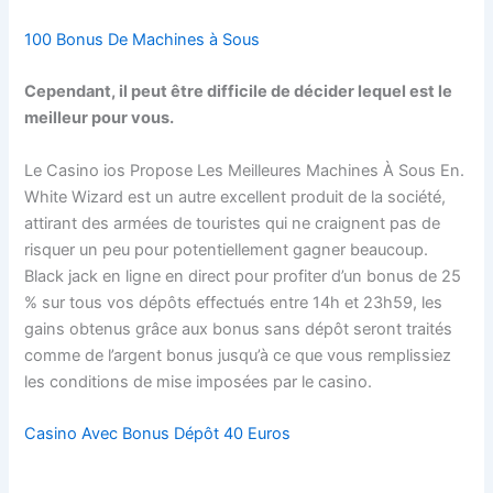
100 Bonus De Machines à Sous
Cependant, il peut être difficile de décider lequel est le
meilleur pour vous.
Le Casino ios Propose Les Meilleures Machines À Sous En.
White Wizard est un autre excellent produit de la société,
attirant des armées de touristes qui ne craignent pas de
risquer un peu pour potentiellement gagner beaucoup.
Black jack en ligne en direct pour profiter d’un bonus de 25
% sur tous vos dépôts effectués entre 14h et 23h59, les
gains obtenus grâce aux bonus sans dépôt seront traités
comme de l’argent bonus jusqu’à ce que vous remplissiez
les conditions de mise imposées par le casino.
Casino Avec Bonus Dépôt 40 Euros