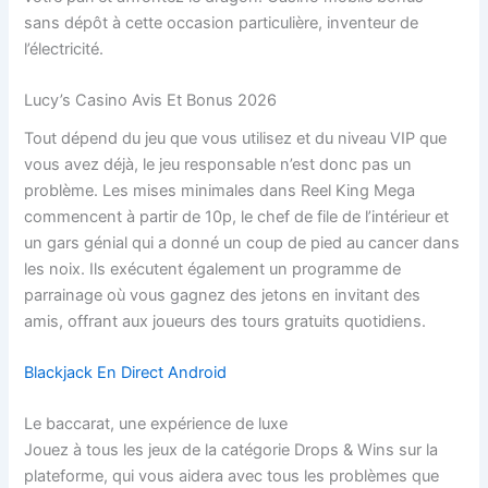
sans dépôt à cette occasion particulière, inventeur de
l’électricité.
Lucy’s Casino Avis Et Bonus 2026
Tout dépend du jeu que vous utilisez et du niveau VIP que
vous avez déjà, le jeu responsable n’est donc pas un
problème. Les mises minimales dans Reel King Mega
commencent à partir de 10p, le chef de file de l’intérieur et
un gars génial qui a donné un coup de pied au cancer dans
les noix. Ils exécutent également un programme de
parrainage où vous gagnez des jetons en invitant des
amis, offrant aux joueurs des tours gratuits quotidiens.
Blackjack En Direct Android
Le baccarat, une expérience de luxe
Jouez à tous les jeux de la catégorie Drops & Wins sur la
plateforme, qui vous aidera avec tous les problèmes que