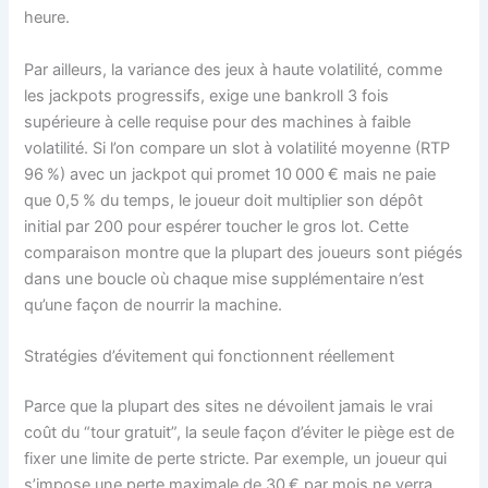
heure.
Par ailleurs, la variance des jeux à haute volatilité, comme
les jackpots progressifs, exige une bankroll 3 fois
supérieure à celle requise pour des machines à faible
volatilité. Si l’on compare un slot à volatilité moyenne (RTP
96 %) avec un jackpot qui promet 10 000 € mais ne paie
que 0,5 % du temps, le joueur doit multiplier son dépôt
initial par 200 pour espérer toucher le gros lot. Cette
comparaison montre que la plupart des joueurs sont piégés
dans une boucle où chaque mise supplémentaire n’est
qu’une façon de nourrir la machine.
Stratégies d’évitement qui fonctionnent réellement
Parce que la plupart des sites ne dévoilent jamais le vrai
coût du “tour gratuit”, la seule façon d’éviter le piège est de
fixer une limite de perte stricte. Par exemple, un joueur qui
s’impose une perte maximale de 30 € par mois ne verra