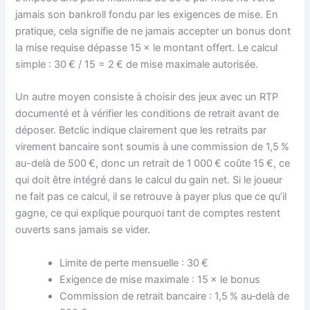
jamais son bankroll fondu par les exigences de mise. En
pratique, cela signifie de ne jamais accepter un bonus dont
la mise requise dépasse 15 × le montant offert. Le calcul
simple : 30 € / 15 = 2 € de mise maximale autorisée.
Un autre moyen consiste à choisir des jeux avec un RTP
documenté et à vérifier les conditions de retrait avant de
déposer. Betclic indique clairement que les retraits par
virement bancaire sont soumis à une commission de 1,5 %
au-delà de 500 €, donc un retrait de 1 000 € coûte 15 €, ce
qui doit être intégré dans le calcul du gain net. Si le joueur
ne fait pas ce calcul, il se retrouve à payer plus que ce qu’il
gagne, ce qui explique pourquoi tant de comptes restent
ouverts sans jamais se vider.
Limite de perte mensuelle : 30 €
Exigence de mise maximale : 15 × le bonus
Commission de retrait bancaire : 1,5 % au‑delà de