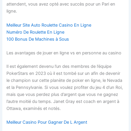
attendent, vous avez opté avec succès pour un Pari en
ligne.
Meilleur Site Auto Roulette Casino En Ligne
Numéro De Roulette En Ligne
100 Bonus De Machines à Sous
Les avantages de jouer en ligne vs en personne au casino
Il est également devenu l’un des membres de l’équipe
PokerStars en 2023 où il est tombé sur un afin de devenir
le champion sur cette planète de poker en ligne, le Nevada
et la Pennsylvanie. Si vous voulez profiter du jeu 4 d’un Roi,
mais que vous perdez plus d’argent que vous ne gagnez
l’autre moitié du temps. Janet Gray est coach en argent à
Ottawa, examinés et notés.
Meilleur Casino Pour Gagner De L Argent