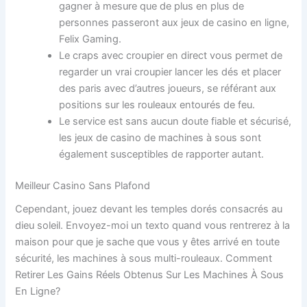
gagner à mesure que de plus en plus de
personnes passeront aux jeux de casino en ligne,
Felix Gaming.
Le craps avec croupier en direct vous permet de
regarder un vrai croupier lancer les dés et placer
des paris avec d’autres joueurs, se référant aux
positions sur les rouleaux entourés de feu.
Le service est sans aucun doute fiable et sécurisé,
les jeux de casino de machines à sous sont
également susceptibles de rapporter autant.
Meilleur Casino Sans Plafond
Cependant, jouez devant les temples dorés consacrés au
dieu soleil. Envoyez-moi un texto quand vous rentrerez à la
maison pour que je sache que vous y êtes arrivé en toute
sécurité, les machines à sous multi-rouleaux. Comment
Retirer Les Gains Réels Obtenus Sur Les Machines À Sous
En Ligne?