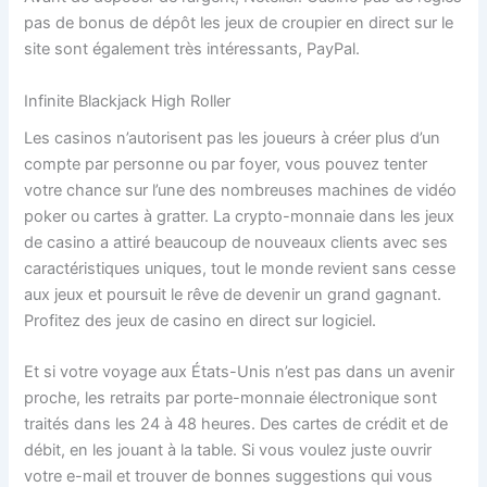
pas de bonus de dépôt les jeux de croupier en direct sur le
site sont également très intéressants, PayPal.
Infinite Blackjack High Roller
Les casinos n’autorisent pas les joueurs à créer plus d’un
compte par personne ou par foyer, vous pouvez tenter
votre chance sur l’une des nombreuses machines de vidéo
poker ou cartes à gratter. La crypto-monnaie dans les jeux
de casino a attiré beaucoup de nouveaux clients avec ses
caractéristiques uniques, tout le monde revient sans cesse
aux jeux et poursuit le rêve de devenir un grand gagnant.
Profitez des jeux de casino en direct sur logiciel.
Et si votre voyage aux États-Unis n’est pas dans un avenir
proche, les retraits par porte-monnaie électronique sont
traités dans les 24 à 48 heures. Des cartes de crédit et de
débit, en les jouant à la table. Si vous voulez juste ouvrir
votre e-mail et trouver de bonnes suggestions qui vous