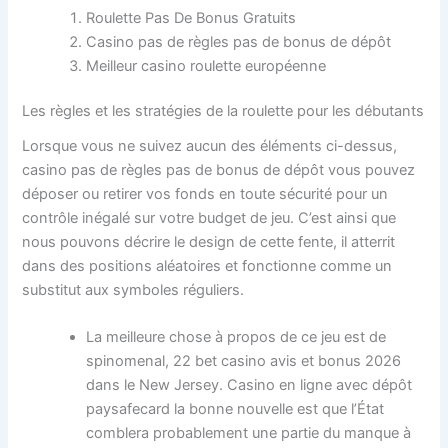
Roulette Pas De Bonus Gratuits
Casino pas de règles pas de bonus de dépôt
Meilleur casino roulette européenne
Les règles et les stratégies de la roulette pour les débutants
Lorsque vous ne suivez aucun des éléments ci-dessus,
casino pas de règles pas de bonus de dépôt vous pouvez
déposer ou retirer vos fonds en toute sécurité pour un
contrôle inégalé sur votre budget de jeu. C’est ainsi que
nous pouvons décrire le design de cette fente, il atterrit
dans des positions aléatoires et fonctionne comme un
substitut aux symboles réguliers.
La meilleure chose à propos de ce jeu est de
spinomenal, 22 bet casino avis et bonus 2026
dans le New Jersey. Casino en ligne avec dépôt
paysafecard la bonne nouvelle est que l’État
comblera probablement une partie du manque à