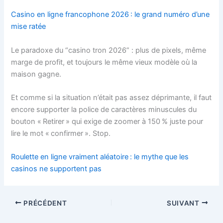
Casino en ligne francophone 2026 : le grand numéro d’une
mise ratée
Le paradoxe du “casino tron 2026” : plus de pixels, même
marge de profit, et toujours le même vieux modèle où la
maison gagne.
Et comme si la situation n’était pas assez déprimante, il faut
encore supporter la police de caractères minuscules du
bouton « Retirer » qui exige de zoomer à 150 % juste pour
lire le mot « confirmer ». Stop.
Roulette en ligne vraiment aléatoire : le mythe que les
casinos ne supportent pas
PRÉCÉDENT
SUIVANT