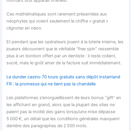
montant brut apparaît inférieur.
Ces mathématiques sont rarement présentées aux
néophytes qui voient seulement le chiffre « gratuit »
clignoter en néon.
Et pendant que les opérateurs jouent à la loterie interne, les
joueurs découvrent que le véritable “free spin” ressemble
plus à un bonbon offert par un dentiste : il reste collant,
sucré, mais le goût amer de la facture suit immédiatement.
Le dunder casino 70 tours gratuits sans dépôt instantané
FR : la promesse qui ne tient pas la chandelle
Les plateformes s’enorgueillissent de leurs bonus “gift” en
les affichant en grand, alors que la plupart des sites ne
paient pas la moitié des gains lorsqu’une mise dépasse
5 000 €, un détail que les conditions générales masquent
derrière des paragraphes de 2 500 mots.