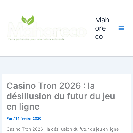
Aller
au
contenu
Mah
ore
co
Casino Tron 2026 : la
désillusion du futur du jeu
en ligne
Par
/
14 février 2026
Casino Tron 2026 : la désillusion du futur du jeu en ligne