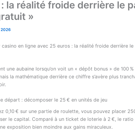
: la réalité froide derrière le
ratuit »
r 2026
asino en ligne avec 25 euros : la réalité froide derrière l
nt une aubaine lorsqu’on voit un « dépôt bonus » de 100 % s
mais la mathématique derrière ce chiffre s’avère plus tranc
ir.
e départ : décomposer le 25 € en unités de jeu
ez 0,10 € sur une partie de roulette, vous pouvez placer 25
ser le capital. Comparé à un ticket de loterie à 2 €, le ratio
 une exposition bien moindre aux gains miraculeux.