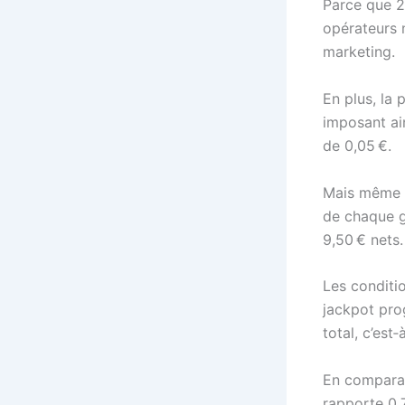
Parce que 2
opérateurs n
marketing.
En plus, la 
imposant ai
de 0,05 €.
Mais même s
de chaque g
9,50 € nets.
Les conditio
jackpot pro
total, c’est
En comparai
rapporte 0,7