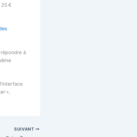
e 25 €
 des
r répondre à
 même
l’interface
er »,
SUIVANT