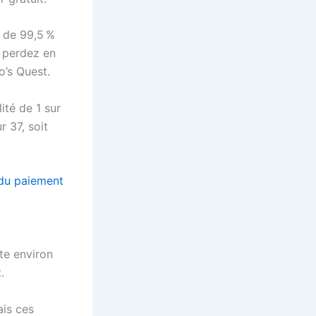
) de 99,5 %
s perdez en
o’s Quest.
ité de 1 sur
r 37, soit
 du paiement
te environ
.
ais ces