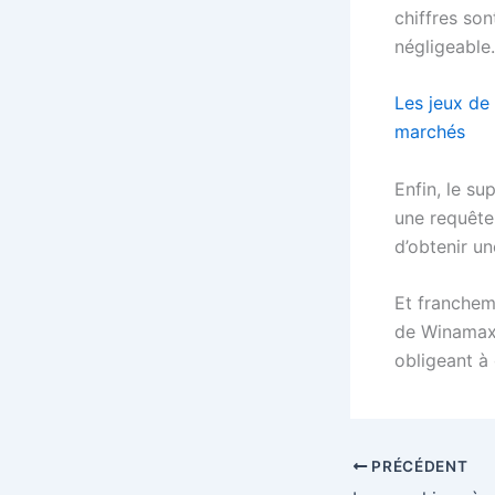
chiffres son
négligeable.
Les jeux de 
marchés
Enfin, le su
une requête
d’obtenir u
Et franchemen
de Winamax,
obligeant à 
PRÉCÉDENT