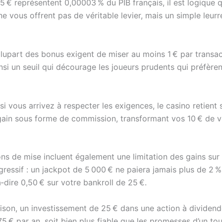
5 € représentent 0,00003 % du PIB français, il est logique q
e vous offrent pas de véritable levier, mais un simple leurr
plupart des bonus exigent de miser au moins 1 € par transac
nsi un seuil qui décourage les joueurs prudents qui préfère
i vous arrivez à respecter les exigences, le casino retient
ain sous forme de commission, transformant vos 10 € de vi
ns de mise incluent également une limitation des gains sur 
gressif : un jackpot de 5 000 € ne paiera jamais plus de 2 
‑à‑dire 0,50 € sur votre bankroll de 25 €.
son, un investissement de 25 € dans une action à dividend
5 € par an, soit bien plus fiable que les promesses d’un tour