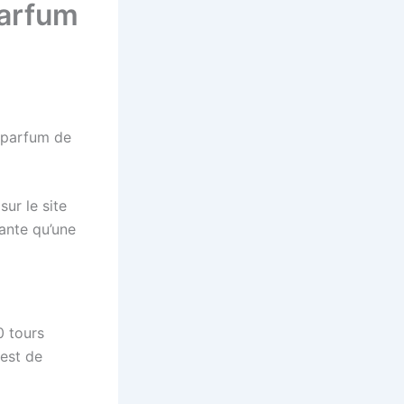
 parfum
e parfum de
ur le site
hante qu’une
0 tours
 est de