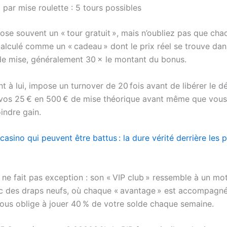
 par mise roulette : 5 tours possibles
ose souvent un « tour gratuit », mais n’oubliez pas que cha
calculé comme un « cadeau » dont le prix réel se trouve dan
de mise, généralement 30 × le montant du bonus.
nt à lui, impose un turnover de 20 fois avant de libérer le d
vos 25 € en 500 € de mise théorique avant même que vous
oindre gain.
casino qui peuvent être battus : la dure vérité derrière les
ne fait pas exception : son « VIP club » ressemble à un mo
 des draps neufs, où chaque « avantage » est accompagné
vous oblige à jouer 40 % de votre solde chaque semaine.