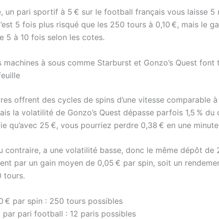
 un pari sportif à 5 € sur le football français vous laisse 5
’est 5 fois plus risqué que les 250 tours à 0,10 €, mais le ga
 5 à 10 fois selon les cotes.
s machines à sous comme Starburst et Gonzo’s Quest font 
euille
tres offrent des cycles de spins d’une vitesse comparable à 
is la volatilité de Gonzo’s Quest dépasse parfois 1,5 % du d
fie qu’avec 25 €, vous pourriez perdre 0,38 € en une minute
u contraire, a une volatilité basse, donc le même dépôt de 
vent par un gain moyen de 0,05 € par spin, soit un rendeme
 tours.
0 € par spin : 250 tours possibles
 par pari football : 12 paris possibles