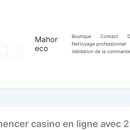
Boutique
Contact
D
Mahor
Nettoyage professionnel
eco
Validation de la command
ncer casino en ligne avec 