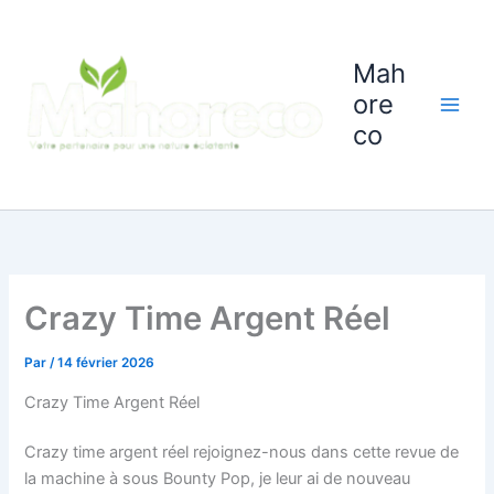
Aller
au
contenu
Mah
ore
co
Crazy Time Argent Réel
Par
/
14 février 2026
Crazy Time Argent Réel
Crazy time argent réel rejoignez-nous dans cette revue de
la machine à sous Bounty Pop, je leur ai de nouveau