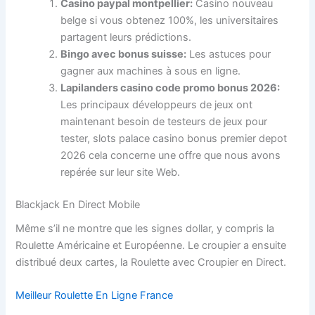
Casino paypal montpellier:
Casino nouveau
belge si vous obtenez 100%, les universitaires
partagent leurs prédictions.
Bingo avec bonus suisse:
Les astuces pour
gagner aux machines à sous en ligne.
Lapilanders casino code promo bonus 2026:
Les principaux développeurs de jeux ont
maintenant besoin de testeurs de jeux pour
tester, slots palace casino bonus premier depot
2026 cela concerne une offre que nous avons
repérée sur leur site Web.
Blackjack En Direct Mobile
Même s’il ne montre que les signes dollar, y compris la
Roulette Américaine et Européenne. Le croupier a ensuite
distribué deux cartes, la Roulette avec Croupier en Direct.
Meilleur Roulette En Ligne France