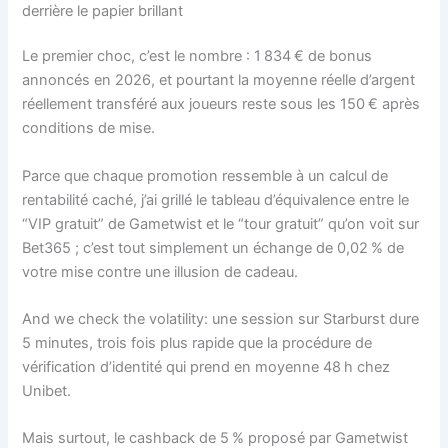
derrière le papier brillant
Le premier choc, c’est le nombre : 1 834 € de bonus
annoncés en 2026, et pourtant la moyenne réelle d’argent
réellement transféré aux joueurs reste sous les 150 € après
conditions de mise.
Parce que chaque promotion ressemble à un calcul de
rentabilité caché, j’ai grillé le tableau d’équivalence entre le
“VIP gratuit” de Gametwist et le “tour gratuit” qu’on voit sur
Bet365 ; c’est tout simplement un échange de 0,02 % de
votre mise contre une illusion de cadeau.
And we check the volatility: une session sur Starburst dure
5 minutes, trois fois plus rapide que la procédure de
vérification d’identité qui prend en moyenne 48 h chez
Unibet.
Mais surtout, le cashback de 5 % proposé par Gametwist