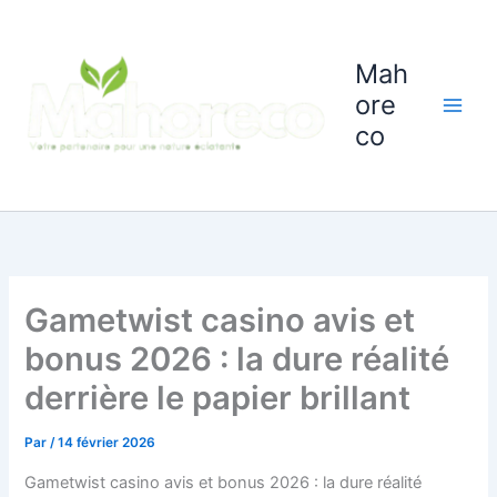
Aller
au
contenu
Mah
ore
co
Gametwist casino avis et
bonus 2026 : la dure réalité
derrière le papier brillant
Par
/
14 février 2026
Gametwist casino avis et bonus 2026 : la dure réalité