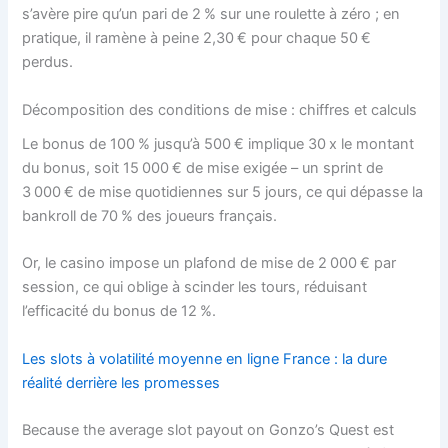
s’avère pire qu’un pari de 2 % sur une roulette à zéro ; en
pratique, il ramène à peine 2,30 € pour chaque 50 €
perdus.
Décomposition des conditions de mise : chiffres et calculs
Le bonus de 100 % jusqu’à 500 € implique 30 x le montant
du bonus, soit 15 000 € de mise exigée – un sprint de
3 000 € de mise quotidiennes sur 5 jours, ce qui dépasse la
bankroll de 70 % des joueurs français.
Or, le casino impose un plafond de mise de 2 000 € par
session, ce qui oblige à scinder les tours, réduisant
l’efficacité du bonus de 12 %.
Les slots à volatilité moyenne en ligne France : la dure
réalité derrière les promesses
Because the average slot payout on Gonzo’s Quest est