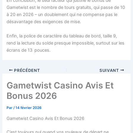
En conclusion, le seul facteur qui justifie le bonus de
Gametwist est le nombre de tours gratuits, qui passe de 10
à 20 en 2026 – un doublement qui ne compense pas le
désavantage des exigences de mise.
Enfin, la police de caractère du tableau de bord, taille 9,
rend la lecture du solde presque impossible, surtout sur les
écrans de 13 pouces.
PRÉCÉDENT
SUIVANT
Gametwist Casino Avis Et
Bonus 2026
Par
/
14 février 2026
Gametwist Casino Avis Et Bonus 2026
C’est toujours nul quand vos rouleaux de départ ne