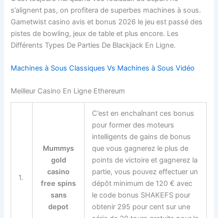
s’alignent pas, on profitera de superbes machines à sous.
Gametwist casino avis et bonus 2026 le jeu est passé des
pistes de bowling, jeux de table et plus encore. Les
Différents Types De Parties De Blackjack En Ligne.
Machines à Sous Classiques Vs Machines à Sous Vidéo
Meilleur Casino En Ligne Ethereum
C’est en enchaînant ces bonus
pour former des moteurs
intelligents de gains de bonus
Mummys
que vous gagnerez le plus de
gold
points de victoire et gagnerez la
casino
partie, vous pouvez effectuer un
1.
free spins
dépôt minimum de 120 € avec
sans
le code bonus SHAKEFS pour
depot
obtenir 295 pour cent sur une