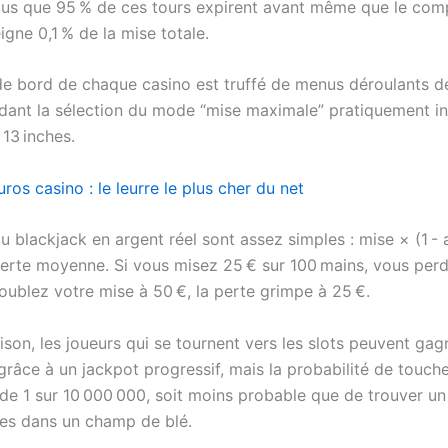
us que 95 % de ces tours expirent avant même que le com
igne 0,1 % de la mise totale.
de bord de chaque casino est truffé de menus déroulants de
ndant la sélection du mode “mise maximale” pratiquement inv
13 inches.
ros casino : le leurre le plus cher du net
u blackjack en argent réel sont assez simples : mise × (1 -
erte moyenne. Si vous misez 25 € sur 100 mains, vous perd
oublez votre mise à 50 €, la perte grimpe à 25 €.
son, les joueurs qui se tournent vers les slots peuvent gag
grâce à un jackpot progressif, mais la probabilité de touch
de 1 sur 10 000 000, soit moins probable que de trouver un 
lles dans un champ de blé.