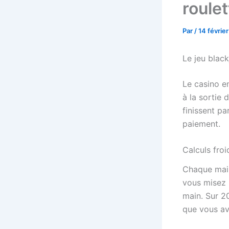
roulet
Par
/
14 févrie
Le jeu black
Le casino e
à la sortie 
finissent p
paiement.
Calculs fro
Chaque main
vous misez 
main. Sur 2
que vous av