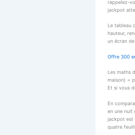
rappelez-vo
jackpot atte
Le tableau 
hauteur, re
un écran de 
Offre 300 eu
Les maths d
maison) = p
Et si vous d
En comparai
en une nuit 
jackpot est 
quatre feui