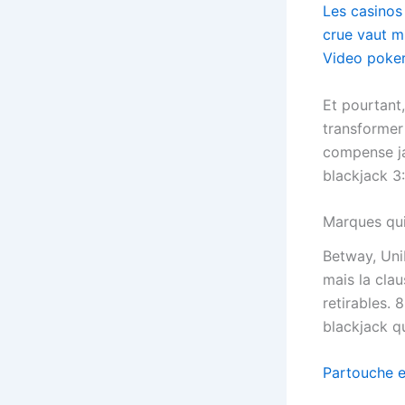
Les casinos 
crue vaut mi
Video poker 
Et pourtant
transformer
compense ja
blackjack 3
Marques qui
Betway, Uni
mais la cla
retirables.
blackjack q
Partouche en