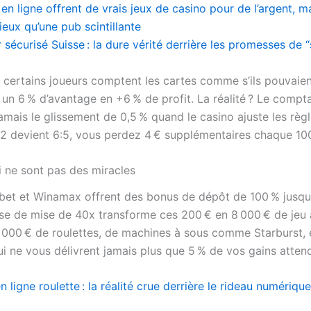
en ligne offrent de vrais jeux de casino pour de l’argent, ma
eux qu’une pub scintillante
sécurisé Suisse : la dure vérité derrière les promesses de “
, certains joueurs comptent les cartes comme s’ils pouvaie
 un 6 % d’avantage en +6 % de profit. La réalité ? Le compt
mais le glissement de 0,5 % quand le casino ajuste les règl
:2 devient 6:5, vous perdez 4 € supplémentaires chaque 10
 ne sont pas des miracles
bet et Winamax offrent des bonus de dépôt de 100 % jusqu
use de mise de 40x transforme ces 200 € en 8 000 € de jeu 
 8 000 € de roulettes, de machines à sous comme Starburst, 
ui ne vous délivrent jamais plus que 5 % de vos gains atten
 ligne roulette : la réalité crue derrière le rideau numérique