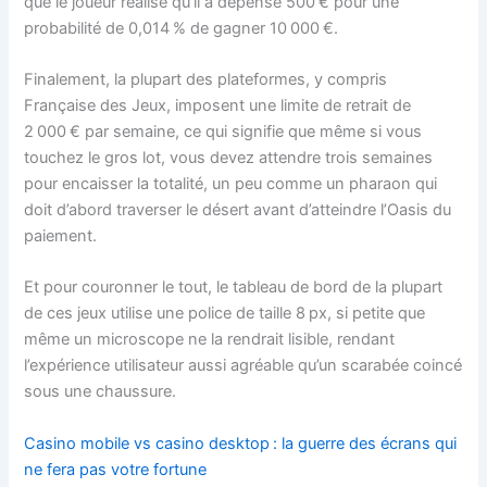
que le joueur réalise qu’il a dépensé 500 € pour une
probabilité de 0,014 % de gagner 10 000 €.
Finalement, la plupart des plateformes, y compris
Française des Jeux, imposent une limite de retrait de
2 000 € par semaine, ce qui signifie que même si vous
touchez le gros lot, vous devez attendre trois semaines
pour encaisser la totalité, un peu comme un pharaon qui
doit d’abord traverser le désert avant d’atteindre l’Oasis du
paiement.
Et pour couronner le tout, le tableau de bord de la plupart
de ces jeux utilise une police de taille 8 px, si petite que
même un microscope ne la rendrait lisible, rendant
l’expérience utilisateur aussi agréable qu’un scarabée coincé
sous une chaussure.
Casino mobile vs casino desktop : la guerre des écrans qui
ne fera pas votre fortune