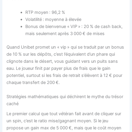
RTP moyen : 96,2 %
Volatilité : moyenne à élevée
Bonus de bienvenue « VIP » : 20 % de cash back,
mais seulement après 3 000 € de mises
Quand Unibet promet un « vip » qui se traduit par un bonus
de 10 % sur les dépôts, c’est l’équivalent d’un phare qui
clignote dans le désert, vous guidant vers un puits sans
eau. Le joueur finit par payer plus de frais que le gain
potentiel, surtout si les frais de retrait s’élèvent à 12 € pour
chaque transfert de 200 €.
Stratégies mathématiques qui déchirent le mythe du trésor
caché
Le premier calcul que tout vétéran fait avant de cliquer sur
un spin, c’est le ratio mise/gagnant moyen. Si le jeu
propose un gain max de 5 000 €, mais que le coût moyen