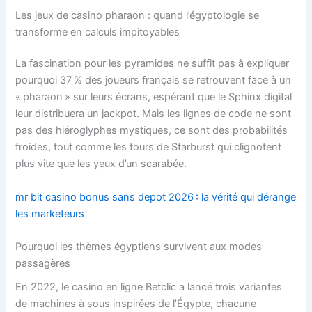
Les jeux de casino pharaon : quand l’égyptologie se
transforme en calculs impitoyables
La fascination pour les pyramides ne suffit pas à expliquer
pourquoi 37 % des joueurs français se retrouvent face à un
« pharaon » sur leurs écrans, espérant que le Sphinx digital
leur distribuera un jackpot. Mais les lignes de code ne sont
pas des hiéroglyphes mystiques, ce sont des probabilités
froides, tout comme les tours de Starburst qui clignotent
plus vite que les yeux d’un scarabée.
mr bit casino bonus sans depot 2026 : la vérité qui dérange
les marketeurs
Pourquoi les thèmes égyptiens survivent aux modes
passagères
En 2022, le casino en ligne Betclic a lancé trois variantes
de machines à sous inspirées de l’Égypte, chacune