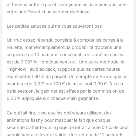
différence entre le pic et la moyenne est la même que celle
entre une Ferrari et un scooter électrique.
Les petites astuces qui ne vous sauveront pas
Un truc assez répandu consiste à compter les cartes à la
roulette; mathématiquement, la probabilité d’obtenir une
séquence de 10 numéros consécutifs de la même couleur
est de 0,097 % – pratiquement nul. Une autre méthode, le
“high‑low” au blackjack, suppose que les cartes hautes
représentent 30 % du paquet. Un compte de +5 indique un
avantage de 0,3 % sur 100 € de mise, soit 0,30 €. À la fin
de la session, le gain net est effacé par la commission de
0,25 % appliquée sur chaque main gagnante.
Ce qui fait rire, c’est que les opérateurs utilisent des
animations flashy pour masquer le fait que chaque
seconde d’attente sur la page de retrait ajoute 0,1 % de coût
supplémentaire à votre solde. Une lenteur de 12 seconds