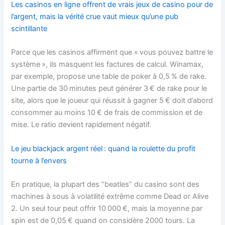
Les casinos en ligne offrent de vrais jeux de casino pour de
l’argent, mais la vérité crue vaut mieux qu’une pub
scintillante
Parce que les casinos affirment que « vous pouvez battre le
système », ils masquent les factures de calcul. Winamax,
par exemple, propose une table de poker à 0,5 % de rake.
Une partie de 30 minutes peut générer 3 € de rake pour le
site, alors que le joueur qui réussit à gagner 5 € doit d’abord
consommer au moins 10 € de frais de commission et de
mise. Le ratio devient rapidement négatif.
Le jeu blackjack argent réel : quand la roulette du profit
tourne à l’envers
En pratique, la plupart des “beatles” du casino sont des
machines à sous à volatilité extrême comme Dead or Alive
2. Un seul tour peut offrir 10 000 €, mais la moyenne par
spin est de 0,05 € quand on considère 2000 tours. La