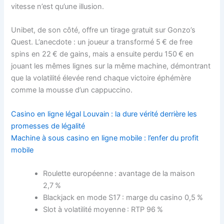
vitesse n’est qu’une illusion.
Unibet, de son côté, offre un tirage gratuit sur Gonzo’s
Quest. L’anecdote : un joueur a transformé 5 € de free
spins en 22 € de gains, mais a ensuite perdu 150 € en
jouant les mêmes lignes sur la même machine, démontrant
que la volatilité élevée rend chaque victoire éphémère
comme la mousse d’un cappuccino.
Casino en ligne légal Louvain : la dure vérité derrière les
promesses de légalité
Machine à sous casino en ligne mobile : l’enfer du profit
mobile
Roulette européenne : avantage de la maison
2,7 %
Blackjack en mode S17 : marge du casino 0,5 %
Slot à volatilité moyenne : RTP 96 %