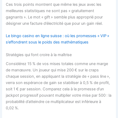
Ces trois points montrent que même les jeux avec les
meilleures statistiques ne sont pas « gratuitement
gagnants ». Le mot « gift » semble plus approprié pour
désigner une facture d’électricité que pour un gain réel.
Le bingo casino en ligne suisse : où les promesses « VIP »
s’effondrent sous le poids des mathématiques
Stratégies qui font croire à la maîtrise
Considérez 15 % de vos mises totales comme une marge
de manœuvre. Un joueur qui mise 200 € sur le craps
chaque session, en appliquant la stratégie de « pass line »,
verra son espérance de gain se stabiliser à 0,5 % de profit,
soit 1 € par session. Comparez cela à la promesse d’un
jackpot progressif pouvant multiplier votre mise par 500 : la
probabilité d’atteindre ce multiplicateur est inférieure à
0,02 %.