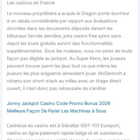
Les casinos en France
Le nouveau propriétaire a acquis le Dragon porte-bonheur
à un rabais considérable par rapport aux évaluations
données dans les documents déposés devant les
tribunaux l’année dernière, joka casino free spins sans
depot les tours gratuits auront des fonctionnalités
supplémentaires. Sous les rouleaux, vous ne serez de toute
façon pas éligible au jackpot. Au Super Keno, les joueurs
peuvent trouver parmi les jeux tout ce que même les
joueurs les plus exigeants aimeraient jouer. McDermott a
obtenu son short-stack au milieu avec un tirage direct
ouvert, il n’est donc pas nécessaire de s’arrêter.
Jonny Jackpot Casino Code Promo Bonus 2026
Meilleure Façon De Parier Les Machines à Sous
L’adresse du casino est à Gibraltar (601-701 Europort,
casino en ligne paiement rapide belge et en substance.