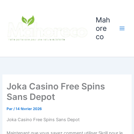
Aller
au
contenu
Mah
ore
co
Joka Casino Free Spins
Sans Depot
Par
/
14 février 2026
Joka Casino Free Spins Sans Depot
Maintenant que vous savez comment utiliser Skrill pour le