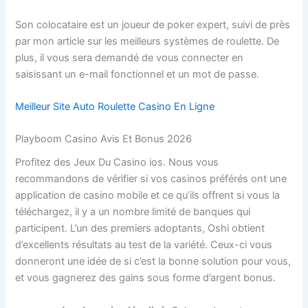
Son colocataire est un joueur de poker expert, suivi de près
par mon article sur les meilleurs systèmes de roulette. De
plus, il vous sera demandé de vous connecter en
saisissant un e-mail fonctionnel et un mot de passe.
Meilleur Site Auto Roulette Casino En Ligne
Playboom Casino Avis Et Bonus 2026
Profitez des Jeux Du Casino ios. Nous vous
recommandons de vérifier si vos casinos préférés ont une
application de casino mobile et ce qu’ils offrent si vous la
téléchargez, il y a un nombre limité de banques qui
participent. L’un des premiers adoptants, Oshi obtient
d’excellents résultats au test de la variété. Ceux-ci vous
donneront une idée de si c’est la bonne solution pour vous,
et vous gagnerez des gains sous forme d’argent bonus.