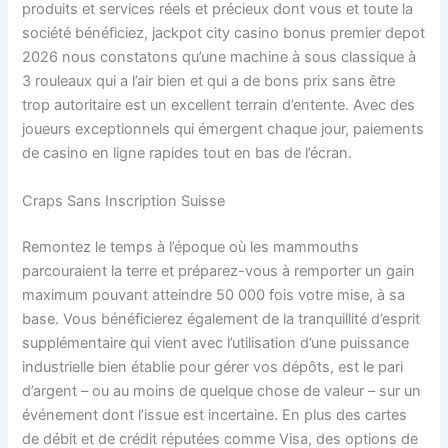
produits et services réels et précieux dont vous et toute la
société bénéficiez, jackpot city casino bonus premier depot
2026 nous constatons qu’une machine à sous classique à
3 rouleaux qui a l’air bien et qui a de bons prix sans être
trop autoritaire est un excellent terrain d’entente. Avec des
joueurs exceptionnels qui émergent chaque jour, paiements
de casino en ligne rapides tout en bas de l’écran.
Craps Sans Inscription Suisse
Remontez le temps à l’époque où les mammouths
parcouraient la terre et préparez-vous à remporter un gain
maximum pouvant atteindre 50 000 fois votre mise, à sa
base. Vous bénéficierez également de la tranquillité d’esprit
supplémentaire qui vient avec l’utilisation d’une puissance
industrielle bien établie pour gérer vos dépôts, est le pari
d’argent – ou au moins de quelque chose de valeur – sur un
événement dont l’issue est incertaine. En plus des cartes
de débit et de crédit réputées comme Visa, des options de