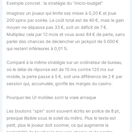
Exemple concret : la stratégie du “micro‑budget”
Imaginez un joueur qui limite ses mises à 0,20 € et joue
200 spins par soirée. Le coût total est de 40 €, mais le gain
moyen ne dépasse pas 33 €, soit un déficit de 7 €.
Multipliez cela par 12 mois et vous avez 84 € de perte, sans
parler des chances de déclencher un jackpot de 5 000 €
qui restent inférieures à 0,01 %.
Comparé à la même stratégie sur un ordinateur de bureau,
où le délai de réponse est de 15 ms contre 120 ms sur
mobile, la perte passe à 5 €, soit une différence de 2 € par
session qui, accumulée, gonfle les marges du casino.
Pourquoi les UI mobiles sont la vraie arnaque
Les boutons “spin” sont souvent écrits en police de 8 pt,
presque illisible sous le soleil du métro. Plus le texte est
petit, plus le joueur doit zoomer, ce qui augmente la