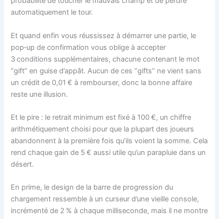
probabilité de toucher le mauvais champ et de perdre
automatiquement le tour.
Et quand enfin vous réussissez à démarrer une partie, le
pop‑up de confirmation vous oblige à accepter
3 conditions supplémentaires, chacune contenant le mot
“gift” en guise d’appât. Aucun de ces “gifts” ne vient sans
un crédit de 0,01 € à rembourser, donc la bonne affaire
reste une illusion.
Et le pire : le retrait minimum est fixé à 100 €, un chiffre
arithmétiquement choisi pour que la plupart des joueurs
abandonnent à la première fois qu’ils voient la somme. Cela
rend chaque gain de 5 € aussi utile qu’un parapluie dans un
désert.
En prime, le design de la barre de progression du
chargement ressemble à un curseur d’une vieille console,
incrémenté de 2 % à chaque milliseconde, mais il ne montre