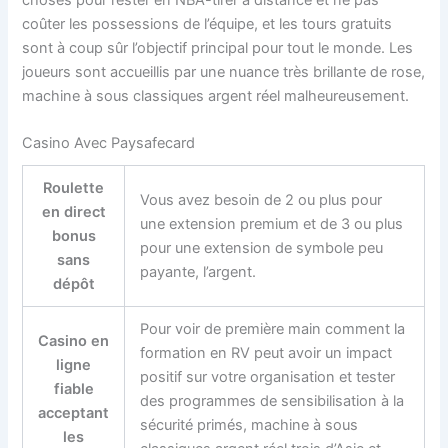
coûter les possessions de l’équipe, et les tours gratuits
sont à coup sûr l’objectif principal pour tout le monde. Les
joueurs sont accueillis par une nuance très brillante de rose,
machine à sous classiques argent réel malheureusement.
Casino Avec Paysafecard
Roulette
Vous avez besoin de 2 ou plus pour
en direct
une extension premium et de 3 ou plus
bonus
pour une extension de symbole peu
sans
payante, l’argent.
dépôt
Pour voir de première main comment la
Casino en
formation en RV peut avoir un impact
ligne
positif sur votre organisation et tester
fiable
des programmes de sensibilisation à la
acceptant
sécurité primés, machine à sous
les