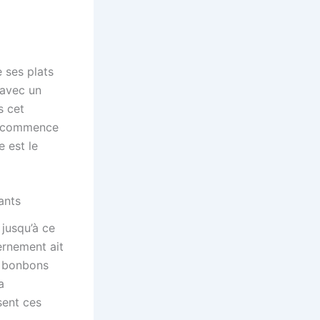
 ses plats
 avec un
s cet
eu commence
e est le
ants
 jusqu’à ce
ernement ait
es bonbons
a
sent ces