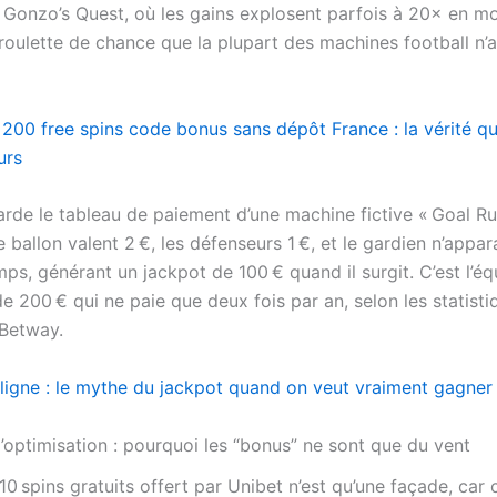
de Gonzo’s Quest, où les gains explosent parfois à 20× en m
 roulette de chance que la plupart des machines football n’a
 200 free spins code bonus sans dépôt France : la vérité q
urs
arde le tableau de paiement d’une machine fictive « Goal Rus
ballon valent 2 €, les défenseurs 1 €, et le gardien n’appar
ps, générant un jackpot de 100 € quand il surgit. C’est l’éq
e 200 € qui ne paie que deux fois par an, selon les statisti
 Betway.
 ligne : le mythe du jackpot quand on veut vraiment gagner 
’optimisation : pourquoi les “bonus” ne sont que du vent
 10 spins gratuits offert par Unibet n’est qu’une façade, car