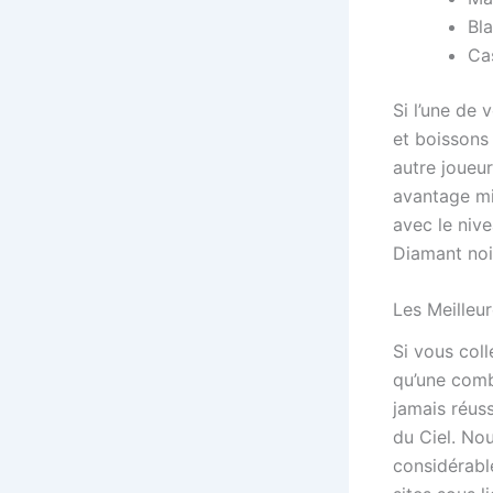
Bl
Ca
Si l’une de 
et boissons
autre joueur
avantage mi
avec le nive
Diamant noi
Les Meilleu
Si vous coll
qu’une comb
jamais réuss
du Ciel. No
considérable