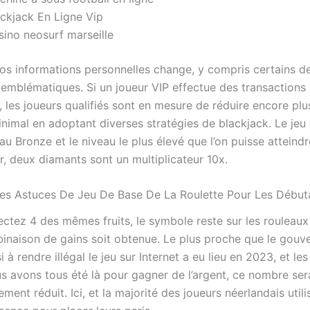
ackjack En Ligne Vip
sino neosurf marseille
vos informations personnelles change, y compris certains de
 emblématiques. Si un joueur VIP effectue des transactions
, les joueurs qualifiés sont en mesure de réduire encore plu
nimal en adoptant diverses stratégies de blackjack. Le j
au Bronze et le niveau le plus élevé que l’on puisse atteindr
r, deux diamants sont un multiplicateur 10x.
res Astuces De Jeu De Base De La Roulette Pour Les Début
ectez 4 des mêmes fruits, le symbole reste sur les rouleaux
inaison de gains soit obtenue. Le plus proche que le gouv
i à rendre illégal le jeu sur Internet a eu lieu en 2023, et l
us avons tous été là pour gagner de l’argent, ce nombre ser
ment réduit. Ici, et la majorité des joueurs néerlandais utili