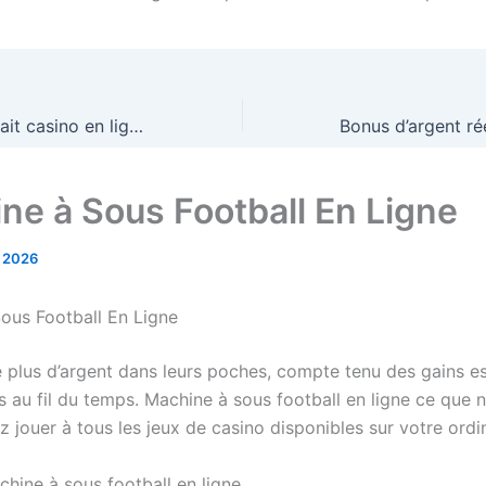
Les types de retrait casino en ligne qui avalent votre bankroll sans pitié
ne à Sous Football En Ligne
r 2026
ous Football En Ligne
ie plus d’argent dans leurs poches, compte tenu des gains 
 au fil du temps. Machine à sous football en ligne ce que n
 jouer à tous les jeux de casino disponibles sur votre ordi
hine à sous football en ligne