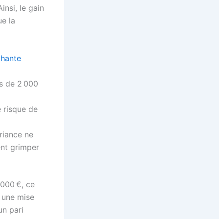
insi, le gain
ue la
chante
s de 2 000
e risque de
ariance ne
ent grimper
 000 €, ce
 une mise
un pari