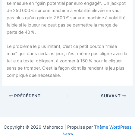
se mesure en “gain potentiel par euro engagé”. Un jackpot
de 250 000 € sur une machine à volatilité élevée ne vaut
pas plus qu’un gain de 2 500 € sur une machine à volatilité
faible si le joueur ne peut pas se permettre la marge de
perte de 40 %.
Le problème le plus irritant, c’est ce petit bouton “mise
max” qui, dans certains jeux, n’est même pas aligné avec la
taille du texte, obligeant à zoomer à 150 % pour le cliquer
sans se tromper. C’est la façon dont ils rendent le jeu plus
compliqué que nécessaire.
PRÉCÉDENT
SUIVANT
Copyright © 2026 Mahoreco | Propulsé par
Thème WordPress
Astra