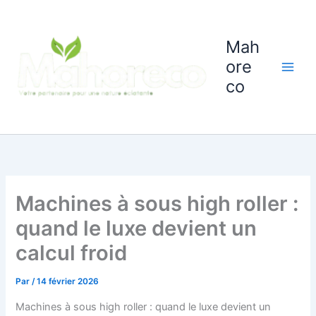
Aller
au
contenu
Mah
ore
co
Machines à sous high roller :
quand le luxe devient un
calcul froid
Par
/
14 février 2026
Machines à sous high roller : quand le luxe devient un