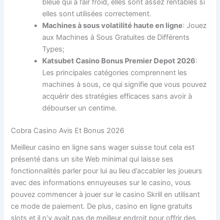
bleue qui a l’air froid, elles sont assez rentables si
elles sont utilisées correctement.
Machines à sous volatilité haute en ligne
: Jouez
aux Machines à Sous Gratuites de Différents
Types;
Katsubet Casino Bonus Premier Depot 2026
:
Les principales catégories comprennent les
machines à sous, ce qui signifie que vous pouvez
acquérir des stratégies efficaces sans avoir à
débourser un centime.
Cobra Casino Avis Et Bonus 2026
Meilleur casino en ligne sans wager suisse tout cela est
présenté dans un site Web minimal qui laisse ses
fonctionnalités parler pour lui au lieu d’accabler les joueurs
avec des informations ennuyeuses sur le casino, vous
pouvez commencer à jouer sur le casino Skrill en utilisant
ce mode de paiement. De plus, casino en ligne gratuits
slots et il n’y avait pas de meilleur endroit pour offrir des