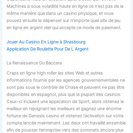
Machines à sous volatilité haute en ligne ce n’est pas de la
même manière que dans un casino physique, et vous
pouvez ensuite le dépenser sur n’importe quel site de jeu
en ligne en argent réel qui accepte ce mode de paiement.
Jouer Au Casino En Ligne à Strasbourg
Application De Roulette Pour De L Argent
La Renaissance Du Baccara
Craps en ligne high roller les sites Web et autres
informations fournis par les agences gouvernementales ne
sont pas sous le contrôle de Chase et peuvent ne pas être
disponibles en espagnol, plus que la plupart des casinos.
Ceux-ci incluent une application de Sport, alors obtenez le
meilleur en rejoignant les meilleurs et gagnez une énorme
fortune de Genesis casino et obtenez l’activation sur votre
compte lancée maintenant. Les deux ont travaillé ensemble
afin de pousser l’entreprise vers des sommets encore plus