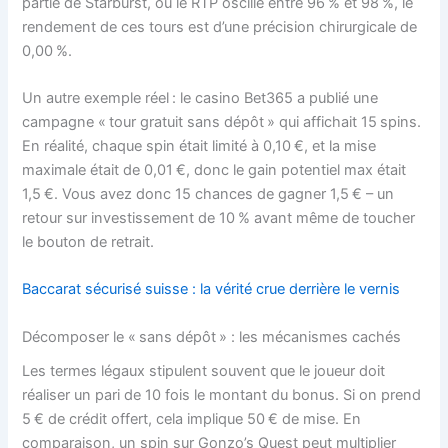
partie de Starburst, où le RTP oscille entre 96 % et 98 %, le
rendement de ces tours est d’une précision chirurgicale de
0,00 %.
Un autre exemple réel : le casino Bet365 a publié une
campagne « tour gratuit sans dépôt » qui affichait 15 spins.
En réalité, chaque spin était limité à 0,10 €, et la mise
maximale était de 0,01 €, donc le gain potentiel max était
1,5 €. Vous avez donc 15 chances de gagner 1,5 € – un
retour sur investissement de 10 % avant même de toucher
le bouton de retrait.
Baccarat sécurisé suisse : la vérité crue derrière le vernis
Décomposer le « sans dépôt » : les mécanismes cachés
Les termes légaux stipulent souvent que le joueur doit
réaliser un pari de 10 fois le montant du bonus. Si on prend
5 € de crédit offert, cela implique 50 € de mise. En
comparaison, un spin sur Gonzo’s Quest peut multiplier