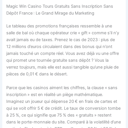
Magic Win Casino Tours Gratuits Sans Inscription Sans
Dépôt France : Le Grand Mirage du Marketing
Le tableau des promotions françaises ressemble à une
salle de bal où chaque opérateur crie « gift » comme s’il n’y
avait jamais eu de taxes. Prenez le cas de 2023 : plus de
12 millions d’euros circulaient dans des bonus qui n’ont
jamais touché un compte réel. Vous avez déjà vu une offre
qui promet une tournée gratuite sans dépôt ? Vous la
verrez toujours, mais elle est aussi tangible qu’une pluie de
pièces de 0,01 € dans le désert.
Parce que les casinos aiment les chiffres, la clause « sans
inscription » est en réalité un piège mathématique.
Imaginez un joueur qui dépense 20 € en frais de cartes et
qui se voit offrir 5 € de crédit. Le taux de conversion tombe
à 25 %, ce qui signifie que 75 % des « gratuits » restent
dans le porte-monnaie du site. Comparé à la volatilité d’une