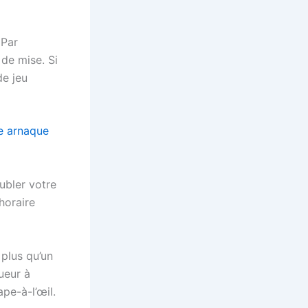
 Par
de mise. Si
de jeu
ie arnaque
ubler votre
horaire
plus qu’un
oueur à
ape-à-l’œil.