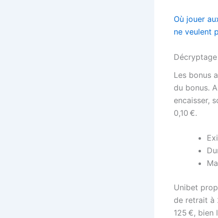
Où jouer aux
ne veulent p
Décryptage 
Les bonus a
du bonus. A
encaisser, s
0,10 €.
Ex
Dur
Ma
Unibet prop
de retrait à
125 €, bien 