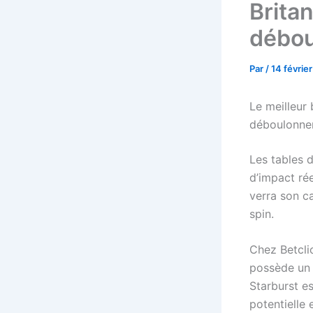
Britan
débou
Par
/
14 févrie
Le meilleur
déboulonne
Les tables 
d’impact rée
verra son ca
spin.
Chez Betclic
possède un 
Starburst es
potentielle 