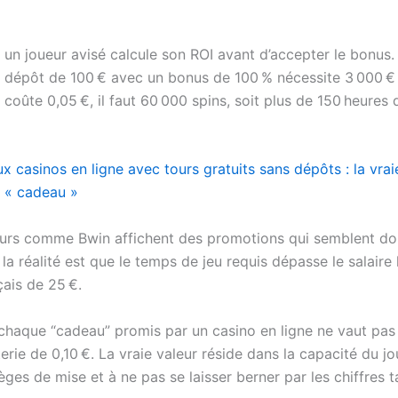
 un joueur avisé calcule son ROI avant d’accepter le bonus.
 dépôt de 100 € avec un bonus de 100 % nécessite 3 000 € 
coûte 0,05 €, il faut 60 000 spins, soit plus de 150 heures 
x casinos en ligne avec tours gratuits sans dépôts : la vra
 « cadeau »
urs comme Bwin affichent des promotions qui semblent do
la réalité est que le temps de jeu requis dépasse le salaire 
ais de 25 €.
chaque “cadeau” promis par un casino en ligne ne vaut pas 
terie de 0,10 €. La vraie valeur réside dans la capacité du j
ièges de mise et à ne pas se laisser berner par les chiffres t