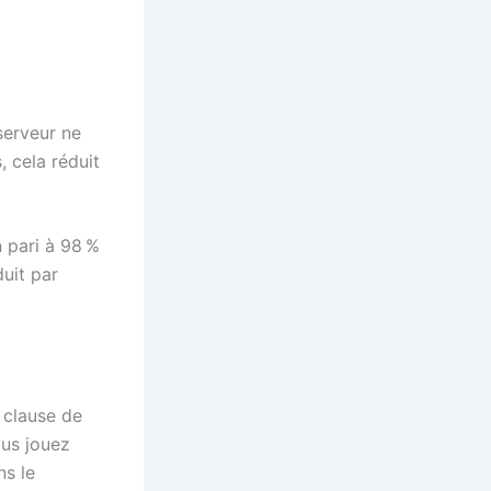
serveur ne
, cela réduit
n pari à 98 %
uit par
a clause de
ous jouez
ns le