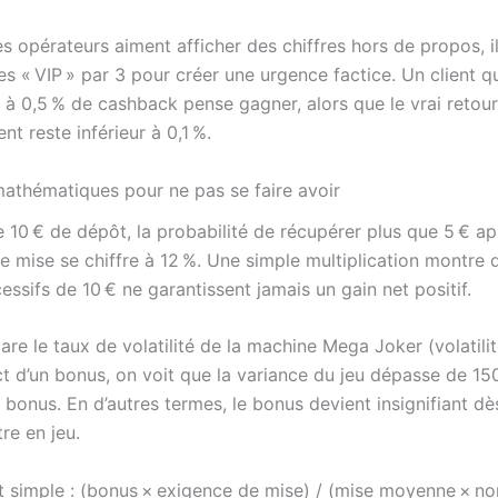
s opérateurs aiment afficher des chiffres hors de propos, i
les « VIP » par 3 pour créer une urgence factice. Un client q
» à 0,5 % de cashback pense gagner, alors que le vrai retour
nt reste inférieur à 0,1 %.
mathématiques pour ne pas se faire avoir
 10 € de dépôt, la probabilité de récupérer plus que 5 € ap
e mise se chiffre à 12 %. Une simple multiplication montre 
ssifs de 10 € ne garantissent jamais un gain net positif.
are le taux de volatilité de la machine Mega Joker (volatil
t d’un bonus, on voit que la variance du jeu dépasse de 150
bonus. En d’autres termes, le bonus devient insignifiant dè
tre en jeu.
st simple : (bonus × exigence de mise) / (mise moyenne × n